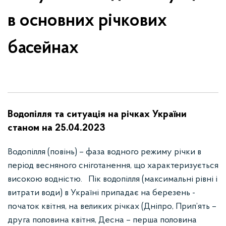
в основних річкових
басейнах
Водопілля та ситуація на річках України
станом на 25.04.2023
Водопілля (повінь) – фаза водного режиму річки в
період весняного сніготанення, що характеризується
високою водністю. Пік водопілля (максимальні рівні і
витрати води) в Україні припадає на березень -
початок квітня, на великих річках (Дніпро, Прип’ять –
друга половина квітня, Десна – перша половина