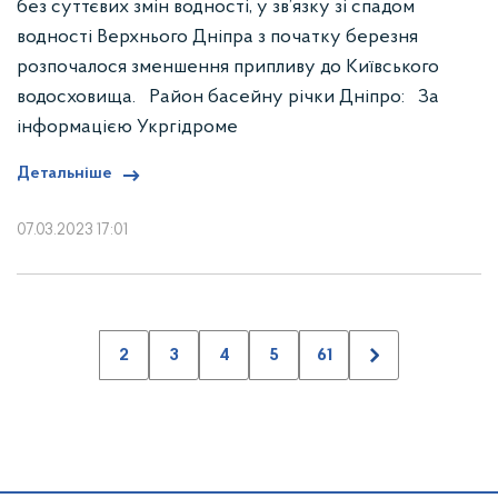
без суттєвих змін водності, у зв’язку зі спадом
водності Верхнього Дніпра з початку березня
розпочалося зменшення припливу до Київського
водосховища. Район басейну річки Дніпро: За
інформацією Укргідроме
Детальніше
07.03.2023 17:01
2
3
4
5
61