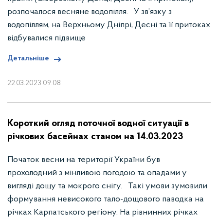
розпочалося весняне водопілля. У зв’язку з
водопіллям, на Верхньому Дніпрі, Десні та її притоках
відбувалися підвище
Детальніше
22.03.2023 09:08
Короткий огляд поточної водної ситуації в
річкових басейнах станом на 14.03.2023
Початок весни на території України був
прохолодний з мінливою погодою та опадами у
вигляді дощу та мокрого снігу. Такі умови зумовили
формування невисокого тало-дощового паводка на
річках Карпатського регіону. На рівнинних річках