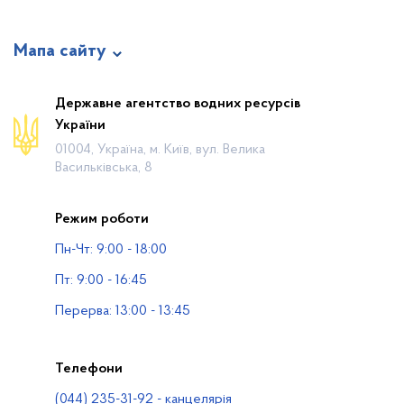
Мапа сайту
Про відомство
Державне агентство водних ресурсів
України
Діяльність
01004, Україна, м. Київ, вул. Велика
Громадянам
Васильківська, 8
Прес-центр
Режим роботи
Публічна інформація
Пн-Чт: 9:00 - 18:00
Водогосподарські організації
Пт: 9:00 - 16:45
Контакти
Перерва: 13:00 - 13:45
Телефони
(044) 235-31-92 - канцелярія