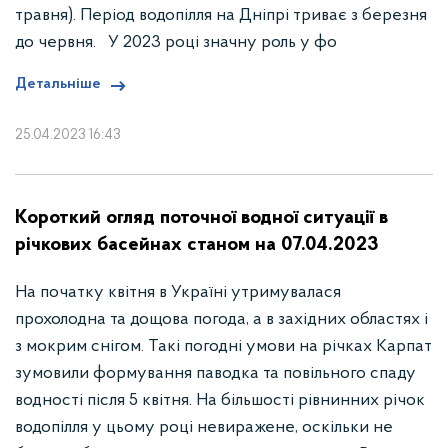
травня). Період водопілля на Дніпрі триває з березня
до червня. У 2023 році значну роль у фо
Детальніше
25.04.2023 16:43
Короткий огляд поточної водної ситуації в
річкових басейнах станом на 07.04.2023
На початку квітня в Україні утримувалася
прохолодна та дощова погода, а в західних областях і
з мокрим снігом. Такі погодні умови на річках Карпат
зумовили формування паводка та повільного спаду
водності після 5 квітня. На більшості рівнинних річок
водопілля у цьому році невиражене, оскільки не