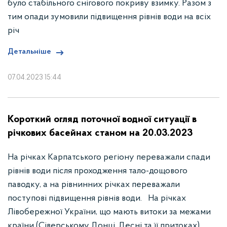
було стабільного снігового покриву взимку. Разом з
тим опади зумовили підвищення рівнів води на всіх
річ
Детальніше
07.04.2023 15:44
Короткий огляд поточної водної ситуації в
річкових басейнах станом на 20.03.2023
На річках Карпатського регіону переважали спади
рівнів води після проходження тало-дощового
паводку, а на рівнинних річках переважали
поступові підвищення рівнів води. На річках
Лівобережної України, що мають витоки за межами
країни (Сіверському Донці, Десні та її притоках),