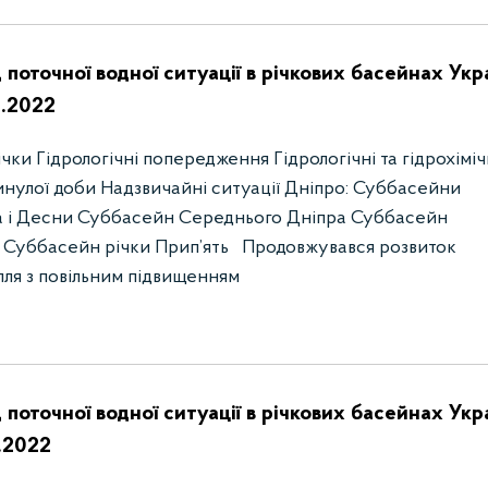
 поточної водної ситуації в річкових басейнах Укр
2.2022
ки Гідрологічні попередження Гідрологічні та гідрохіміч
инулої доби Надзвичайні ситуації Дніпро: Суббасейни
а і Десни Суббасейн Середнього Дніпра Суббасейн
 Суббасейн річки Прип’ять Продовжувався розвиток
лля з повільним підвищенням
 поточної водної ситуації в річкових басейнах Укр
2.2022