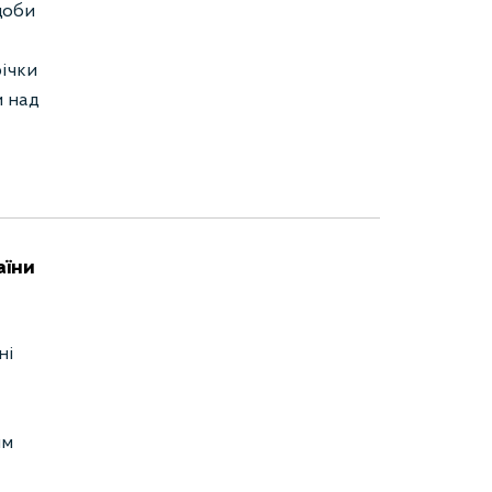
доби
ічки
и над
аїни
ні
им