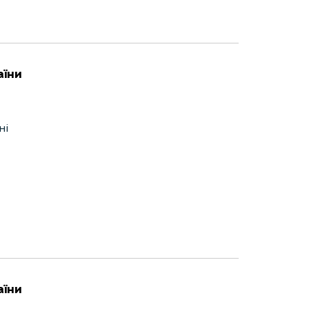
аїни
ні
аїни