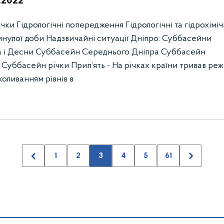
1.2022
ки Гідрологічні попередження Гідрологічні та гідрохіміч
инулої доби Надзвичайні ситуації Дніпро: Суббасейни
а і Десни Суббасейн Середнього Дніпра Суббасейн
Суббасейн річки Прип’ять - На річках країни тривав ре
коливанням рівнів в
1
2
3
4
5
61