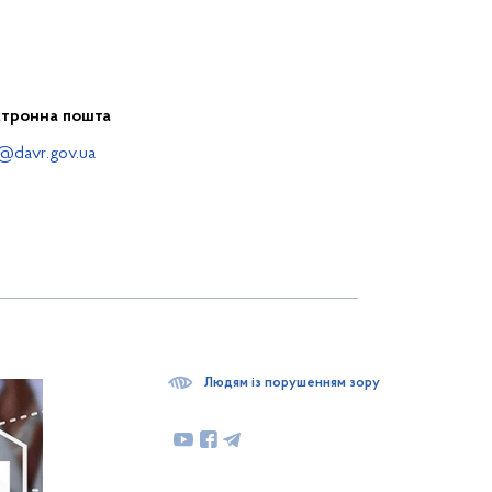
ктронна пошта
@davr.gov.ua
Людям із порушенням зору