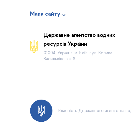
Мапа сайту
Про відомство
Державне агентство водних
Діяльність
ресурсів України
Громадянам
01004, Україна, м. Київ, вул. Велика
Васильківська, 8
Прес-центр
Публічна інформація
Водогосподарські організації
Контакти
Власність Державного агентства вод