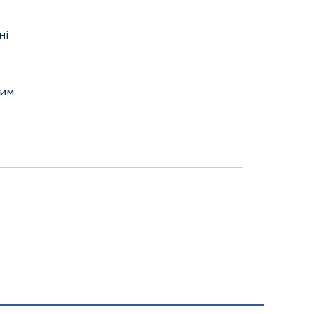
ні
жим