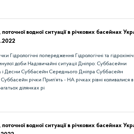
 поточної водної ситуації в річкових басейнах Укр
1.2022
ки Гідрологічні попередження Гідрологічні та гідрохіміч
инулої доби Надзвичайні ситуації Дніпро: Суббасейни
а і Десни Суббасейн Середнього Дніпра Суббасейн
Суббасейн річки Прип’ять - НА річках рівні коливалися в
багатьох ділянках рі
 поточної водної ситуації в річкових басейнах Укр