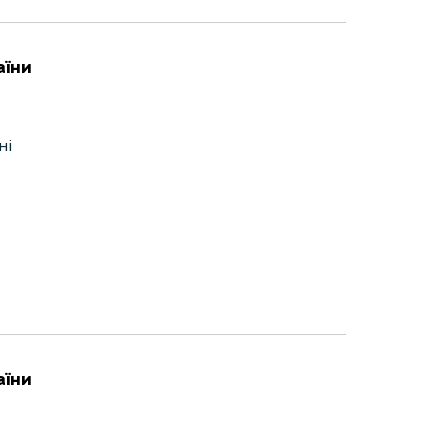
аїни
ні
аїни