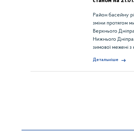
станом на 21.0
Район басейну річ
зміни протягом м
Верхнього Дніпр
Нижнього Дніпра 
зимової межені з 
Детальніше