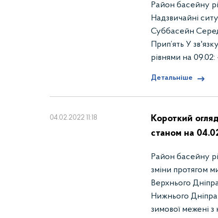
Район басейну рі
Надзвичайні ситу
Суббасейн Серед
Прип’ять У зв'язк
рiвнями на 09.02: -
Детальніше
Короткий огляд
04.02.2022 11:18
станом на 04.0
Район басейну річ
зміни протягом м
Верхнього Дніпр
Нижнього Дніпра 
зимової межені з 