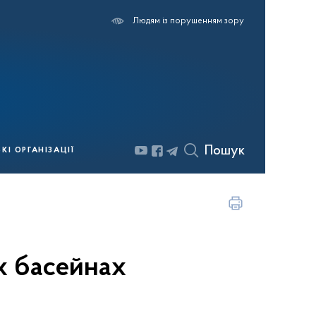
Людям із порушенням зору
Пошук
І ОРГАНІЗАЦІЇ
х басейнах