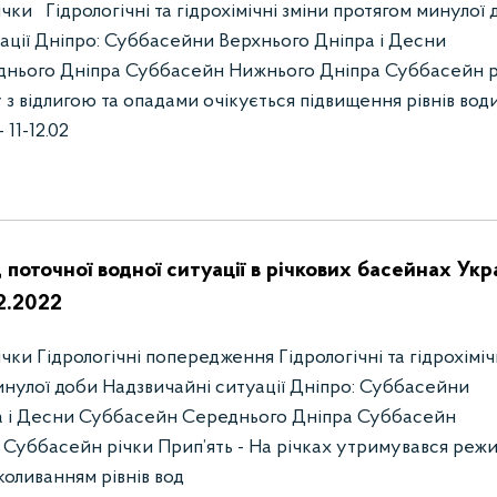
чки Гідрологічні та гідрохімічні зміни протягом минулої 
ації Дніпро: Суббасейни Верхнього Дніпра і Десни
нього Дніпра Суббасейн Нижнього Дніпра Суббасейн р
у з вiдлигою та опадами очікується пiдвищення рiвнiв вод
 11-12.02
 поточної водної ситуації в річкових басейнах Укр
2.2022
ки Гідрологічні попередження Гідрологічні та гідрохіміч
инулої доби Надзвичайні ситуації Дніпро: Суббасейни
а і Десни Суббасейн Середнього Дніпра Суббасейн
Суббасейн річки Прип’ять - На річках утримувався реж
коливанням рівнів вод