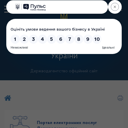
Пошук
Державне агентство
водних ресурсів
України
Держводагентство офіційний сайт
Шукати на порталі
Портал електронних послуг