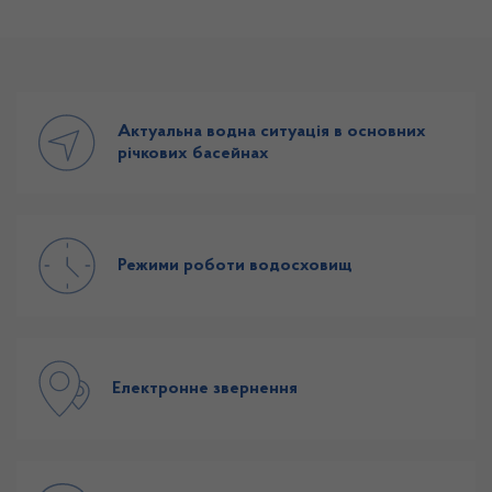
Актуальна водна ситуація в основних
річкових басейнах
Режими роботи водосховищ
Електронне звернення