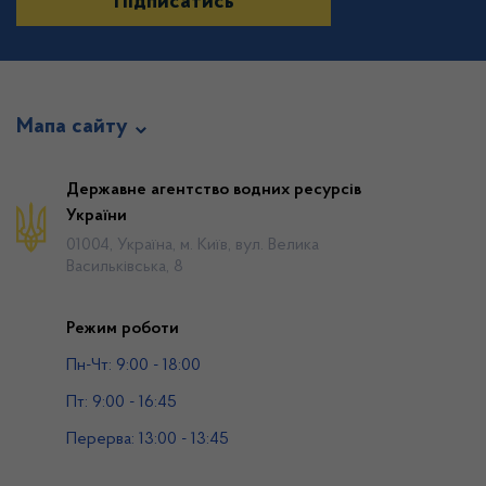
Підписатись
Мапа сайту
Про відомство
Державне агентство водних ресурсів
України
Діяльність
01004, Україна, м. Київ, вул. Велика
Громадянам
Васильківська, 8
Прес-центр
Режим роботи
Публічна інформація
Пн-Чт: 9:00 - 18:00
Водогосподарські організації
Пт: 9:00 - 16:45
Контакти
Перерва: 13:00 - 13:45