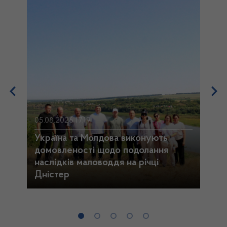
05.
05.08.2026 17:19
Де
Україна та Молдова виконують
ти
домовленості щодо подолання
во
наслідків маловоддя на річці
Дністер