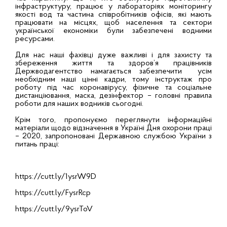
інфраструктуру, працює у лабораторіях моніторингу
якості вод та частина співробітників офісів, які мають
працювати на місцях, щоб населення та сектори
української економіки були забезпечені водними
ресурсами.
Для нас наші фахівці дуже важливі і для захисту та
збереження життя та здоров’я працівників
Держводагентство намагається забезпечити усім
необхідним наші цінні кадри, тому інструктаж про
роботу під час коронавірусу, фізичне та соціальне
дистанціювання, маска, дезінфектор – головні правила
роботи для наших водників сьогодні.
Крім того, пропонуємо переглянути інформаційні
матеріали щодо відзначення в Україні Дня охорони праці
– 2020, запропоновані Державною службою України з
питань праці:
https://cutt.ly/1ysrW9D
https://cutt.ly/FysrRcp
https://cutt.ly/9ysrToV