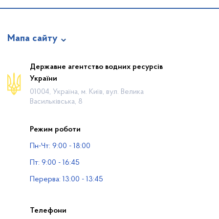
Мапа сайту
Про відомство
Державне агентство водних ресурсів
України
Діяльність
01004, Україна, м. Київ, вул. Велика
Громадянам
Васильківська, 8
Прес-центр
Режим роботи
Публічна інформація
Пн-Чт: 9:00 - 18:00
Водогосподарські організації
Пт: 9:00 - 16:45
Контакти
Перерва: 13:00 - 13:45
Телефони