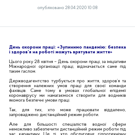
опубліковано 28.04.2020 10:08
День охорони праці:
«Зупинимо пандемію: безпека
і здоров’я на роботі можуть врятувати життя»
Цього року 28 квітня – День охорони праці, за ініціативи
Міжнародної організації праці, відзначається саме під
таким гаслом.
Держводагентство турбується про життя, здоров’я та
створення належних умов праці для своєї команди
фахівців. Саме тому в умовах глобальної епідемії
коронавірусу ми намагаємося створити для водників
якомога безпечні умови праці.
Так, для тих, хто може працювати віддалено,
запроваджено дистанційний режим роботи.
Але для більшості спеціалістів водної сфери
неможливо забезпечити дистанційний режим роботи під
час карантину. Це ті, хто обслуговує гідротехнічну