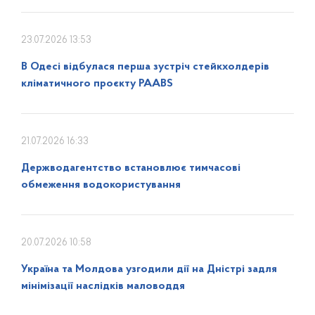
23.07.2026 13:53
В Одесі відбулася перша зустріч стейкхолдерів
кліматичного проєкту PAABS
21.07.2026 16:33
Держводагентство встановлює тимчасові
обмеження водокористування
20.07.2026 10:58
Україна та Молдова узгодили дії на Дністрі задля
мінімізації наслідків маловоддя