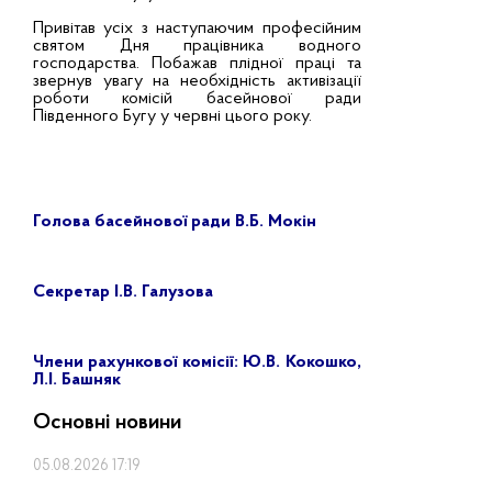
Привітав усіх з наступаючим професійним
святом Дня працівника водного
господарства. Побажав плідної праці та
звернув увагу на необхідність активізації
роботи комісій басейнової ради
Південного Бугу у червні цього року.
Голова басейнової ради В.Б. Мокін
Секретар І.В. Галузова
Члени рахункової комісії: Ю.В. Кокошко,
Л.І. Башняк
Основні новини
05.08.2026 17:19