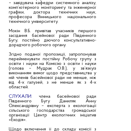
– завідувача кафедри системного аналізу,
комп’ютерного моніторингу та інженерної
графіки, доктора технічних наук,
професора Вінницького національного
технічного університету.
Мокін В.Б. привітав учасників першого
засідання басейнової ради Південного
Бугу, постійно діючого консультативно-
дорадчого робочого органу.
Згідно поданої пропозиції, запропонував
перейменувати постійну Робочу групу з
освіти і науки на Комісію з освіти і науки
(голова – Мудрак О.В.), у зв’язкуіз
виконанням вимог щодо представництва у
ній членів басейнової ради не менше, ніж
від 4-х галузей, з не менше як з 4-х
областей.
СЛУХАЛИ:
члена басейнової ради
Південного Бугу Даниляк Анну
Олександрівну – експерта з екологізації
сільського господарства громадської
організації Центр екологічних ініціатив
«Екодія».
Щодо включення її до складу комісії з