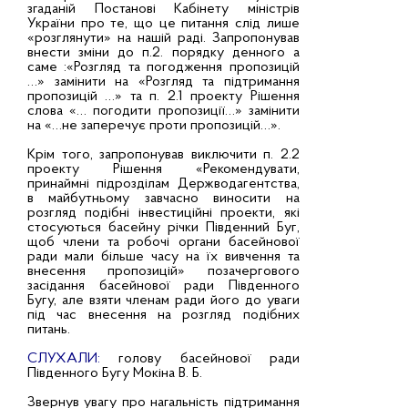
згаданій Постанові Кабінету міністрів
України про те, що це питання слід лише
«розглянути» на нашій раді. Запропонував
внести зміни до п.2. порядку денного а
саме :«Розгляд та погодження пропозицій
…» замінити на «Розгляд та підтримання
пропозицій …» та п. 2.1 проекту Рішення
слова «… погодити пропозиції…» замінити
на «…не заперечує проти пропозицій…».
Крім того, запропонував виключити п. 2.2
проекту Рішення «Рекомендувати,
принаймні підрозділам Держводагентства,
в майбутньому завчасно виносити на
розгляд подібні інвестиційні проекти, які
стосуються басейну річки Південний Буг,
щоб члени та робочі органи басейнової
ради мали більше часу на їх вивчення та
внесення пропозицій» позачергового
засідання басейнової ради Південного
Бугу, але взяти членам ради його до уваги
під час внесення на розгляд подібних
питань.
СЛУХАЛИ:
голову басейнової ради
Південного Бугу Мокіна В. Б.
Звернув увагу про нагальність підтримання