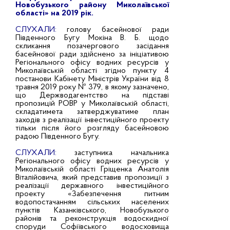
Новобузького району Миколаївської
області» на 2019 рік.
СЛУХАЛИ:
голову басейнової ради
Південного Бугу Мокіна В. Б. щодо
скликання позачергового засідання
басейнової ради здійснено за ініціативою
Регіонального офісу водних ресурсів у
Миколаївській області згідно пункту 4
постанови Кабінету Міністрів України від 8
травня 2019 року № 379, в якому зазначено,
що Держводагентство на підставі
пропозицій РОВР у Миколаївській області,
складатимета затверджуватиме план
заходів з реалізації інвестиційного проекту
тільки після його розгляду басейновою
радою Південного Бугу.
СЛУХАЛИ:
заступника начальника
Регіонального офісу водних ресурсів у
Миколаївській області Гріщенка Анатолія
Віталійовича, який представив пропозиції з
реалізації державного інвестиційного
проекту «Забезпечення питним
водопостачанням сільських населених
пунктів Казанківського, Новобузького
районів та реконструкція водоскидної
споруди Софіївського водосховища