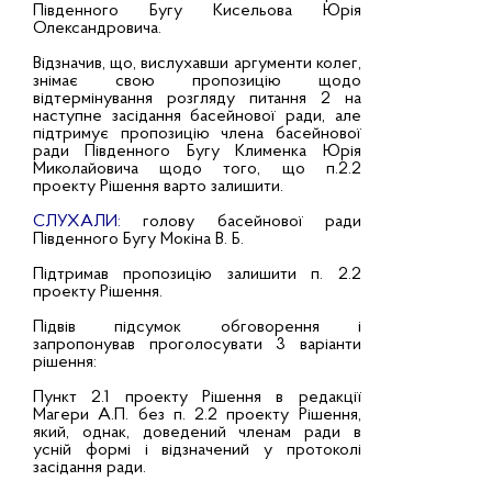
Південного Бугу Кисельова Юрія
Олександровича.
Відзначив, що, вислухавши аргументи колег,
знімає свою пропозицію щодо
відтермінування розгляду питання 2 на
наступне засідання басейнової ради, але
підтримує пропозицію члена басейнової
ради Південного Бугу Клименка Юрія
Миколайовича щодо того, що п.2.2
проекту Рішення варто залишити.
СЛУХАЛИ:
голову басейнової ради
Південного Бугу Мокіна В. Б.
Підтримав пропозицію залишити п. 2.2
проекту Рішення.
Підвів підсумок обговорення і
запропонував проголосувати 3 варіанти
рішення:
Пункт 2.1 проекту Рішення в редакції
Магери А.П. без п. 2.2 проекту Рішення,
який, однак, доведений членам ради в
усній формі і відзначений у протоколі
засідання ради.