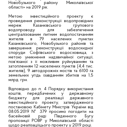
Новобузького району Миколаївської
області» на 2019 рік.
Метою інвестиційного проекту є
проведення реконструкції водопровідних
мереж Казанківського групового
водопроводу для забезпечення
централізованим питним водопостачанням
жителів в 79 населених пунктах
Казанківського, Новобузького районів та
завершення реконструкції водоскидної
споруди Софіївського водосховища, з
метою уникнення надзвичайної ситуації,
пов’язаної з її можливим руйнуванням та
затопленням 12 населених пунктів (4,4 тис.
жителів), 9 автодорожніх мостів та 6100 га
земельних угідь ізавданням збитків на 1,5
млрд. грн.
Відповідно до п. 4 Порядку використання
коштів, передбачених у державному
бюджету для реалізації державного
інвестиційного проекту, затвердженого
постановою Кабінету Міністрів України від
08.05.2019 № 379 просимо погодити на
басейновій раді Південного Бугу
пропозиції РОВР у Миколаївській області
щодо реалізаціїцього проекту у 2019 році.