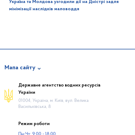
Україна та Молдова узгодили дії на Дністрі задля
мінімізації наслідків маловоддя
Мапа сайту
Про відомство
Державне агентство водних ресурсів
України
Діяльність
01004, Україна, м. Київ, вул. Велика
Громадянам
Васильківська, 8
Прес-центр
Режим роботи
Публічна інформація
Пн-Чт: 9:00 - 18:00