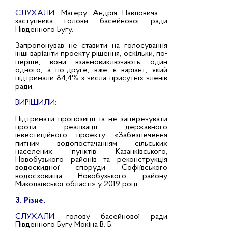
СЛУХАЛИ:
Магеру Андрія Павловича –
заступника голови басейнової ради
Південного Бугу.
Запропонував не ставити на голосування
інші варіанти проекту рішення, оскільки, по-
перше, вони взаємовиключають один
одного, а по-друге, вже є варіант, який
підтримали 84,4% з числа присутніх членів
ради.
ВИРІШИЛИ:
Підтримати пропозиції та не заперечувати
проти реалізації державного
інвестиційного проекту «Забезпечення
питним водопостачанням сільських
населених пунктів Казанківського,
Новобузького районів та реконструкція
водоскидної споруди Софіївського
водосховища Новобузького району
Миколаївської області» у 2019 році.
3. Різне.
СЛУХАЛИ:
голову басейнової ради
Південного Бугу Мокіна В. Б.