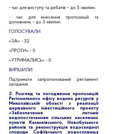
- час для виступу та дебатів – до 5 хвилин;
- час для внесення пропозицій та
доповнень – до 3 хвилин.
ГОЛОСУВАЛИ:
«ЗА» - 32
«ПРОТИ» - 0
«УТРИМАЛИСЬ» - 0
ВИРІШИЛИ:
Підтримати запропонований регламент
засідання.
2. Розгляд та погодження пропозицій
Регіонального офісу водних ресурсів у
Миколаївській області з реалізації
державного інвестиційного проекту
«Забезпечення питним
водопостачанням сільських населених
пунктів Казанківського, Новобузького
районів та реконструкція водоскидної
споруди Софіївського водосховища