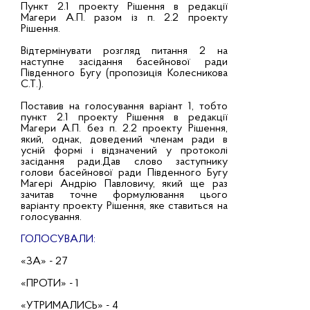
Пункт 2.1 проекту Рішення в редакції
Магери А.П. разом із п. 2.2 проекту
Рішення.
Відтермінувати розгляд питання 2 на
наступне засідання басейнової ради
Південного Бугу (пропозиція Колесникова
С.Т.).
Поставив на голосування варіант 1, тобто
пункт 2.1 проекту Рішення в редакції
Магери А.П. без п. 2.2 проекту Рішення,
який, однак, доведений членам ради в
усній формі і відзначений у протоколі
засідання ради.Дав слово заступнику
голови басейнової ради Південного Бугу
Магері Андрію Павловичу, який ще раз
зачитав точне формулювання цього
варіанту проекту Рішення, яке ставиться на
голосування.
ГОЛОСУВАЛИ:
«ЗА» - 27
«ПРОТИ» - 1
«УТРИМАЛИСЬ» - 4