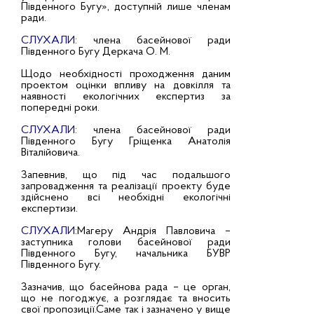
Південного Бугу», доступній лише членам
ради.
СЛУХАЛИ:
члена басейнової ради
Південного Бугу Деркача О. М.
Щодо необхідності проходження даним
проектом оцінки впливу на довкілля та
наявності екологічних експертиз за
попередні роки.
СЛУХАЛИ:
члена басейнової ради
Південного Бугу Гріщенка Анатолія
Віталійовича.
Запевнив, що під час подальшого
запровадження та реалізації проекту буде
здійснено всі необхідні екологічні
експертизи.
СЛУХАЛИ:
Магеру Андрія Павловича –
заступника голови басейнової ради
Південного Бугу, начальника БУВР
Південного Бугу.
Зазначив, що басейнова рада – це орган,
що не погоджує, а розглядає та вносить
свої пропозиції.Саме так і зазначено у вище