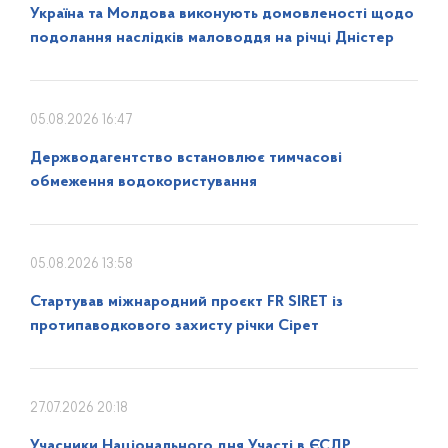
Україна та Молдова виконують домовленості щодо
подолання наслідків маловоддя на річці Дністер
05.08.2026 16:47
Держводагентство встановлює тимчасові
обмеження водокористування
05.08.2026 13:58
Стартував міжнародний проєкт FR SIRET із
протипаводкового захисту річки Сірет
27.07.2026 20:18
Учасники Національного дня Участі в ЄСДР