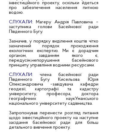
інвестиційного проекту, оскільки йдеться
про забезпечення населення питною
водою.
СЛУХАЛИ:
Магеру Андрія Павловича –
заступника голови Басейнової ради
Південного Бугу.
Зазначив, у порядку виділення коштів чітко
зазначений порядок проходження
екологічних експертиз. Ми є дорадчим
органом, завданням якого є,
передусім,непорушення басейнового
принципу управління водними ресурсами.
СЛУХАЛИ:
члена басейнової ради
Південного Бугу Кисельова Юрія
Олександровича –завідувача кафедри
геодезії, картографії та кадастру
університету, професора, доктора
географічних наукУманського
національного університету садівництва.
Запропонував перенести розгляд питання
щодо інвестиційного проекту на наступне
засідання басейнової ради для більш
детального вивчення проекту.