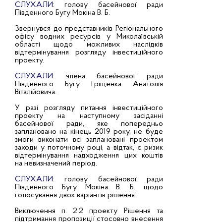
СЛУХАЛИ:
голову басейнової ради
Південного Бугу Мокіна В. Б.
Звернувся до представників Регіонального
офісу водних ресурсів у Миколаївській
області щодо можливих наслідків
відтермінування розгляду інвестиційного
проекту.
СЛУХАЛИ:
члена басейнової ради
Південного Бугу Гріщенка Анатолія
Віталійовича.
У разі розгляду питання інвестиційного
проекту на наступному засіданні
басейнової ради, яке попередньо
заплановано на кінець 2019 року, не буде
змоги виконати всі заплановані проектом
заходи у поточному році, а відтак, є ризик
відтермінування надходження цих коштів
на невизначений період.
СЛУХАЛИ:
голову басейнової ради
Південного Бугу Мокіна В. Б. щодо
голосування двох варіантів рішення:
Виключення п. 2.2 проекту Рішення та
підтримання пропозиції стосовно внесення