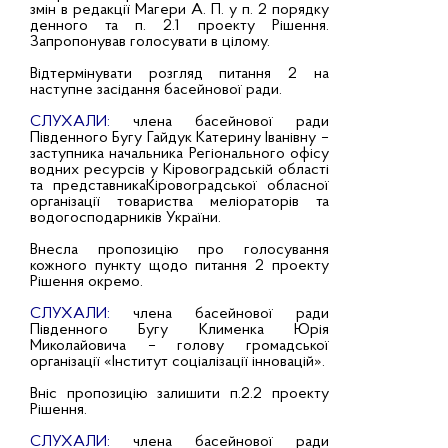
змін в редакції Магери А. П. у п. 2 порядку
денного та п. 2.1 проекту Рішення.
Запропонував голосувати в цілому.
Відтермінувати розгляд питання 2 на
наступне засідання басейнової ради.
СЛУХАЛИ:
члена басейнової ради
Південного Бугу Гайдук Катерину Іванівну –
заступника начальника Регіонального офісу
водних ресурсів у Кіровоградській області
та представникаКіровоградської обласної
організації товариства меліораторів та
водогосподарників України.
Внесла пропозицію про голосування
кожного пункту щодо питання 2 проекту
Рішення окремо.
СЛУХАЛИ:
члена басейнової ради
Південного Бугу Клименка Юрія
Миколайовича – голову громадської
організації «Інститут соціалізації інновацій».
Вніс пропозицію залишити п.2.2 проекту
Рішення.
СЛУХАЛИ:
члена басейнової ради