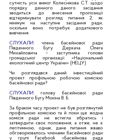
сутність усіх вимог Колеснікова С.Т. щодо
порядку денного даного засідання
зводиться до внесення пропозиції
відтермінувати розгляд питання 2, як
мінімум на наступне засідання ради,
оскільки воно потребує додаткового
вивчення.
СЛУХАЛИ:
члена басейнової ради
Південного Бугу Деркача Олега
Михайловича – заступника голови
громадської організації «Національний
екологічний центр України» (НЕЦУ).
Чи розглядався даний інвестиційний
проект профільною робочою комісією
басейнової ради?
СЛУХАЛИ:
голову басейнової ради
Південного Бугу Мокіна В. Б.
За браком часу проект не був розглянутий
профільною комісією та й поки ще жодна
комісія ради не встигла зібратись і
затвердити своє положення, а отже, не є
легітимною, однак, дане питання жваво
обговорювалось членами басейнової ради
у групі Facebook «Басейнова рада