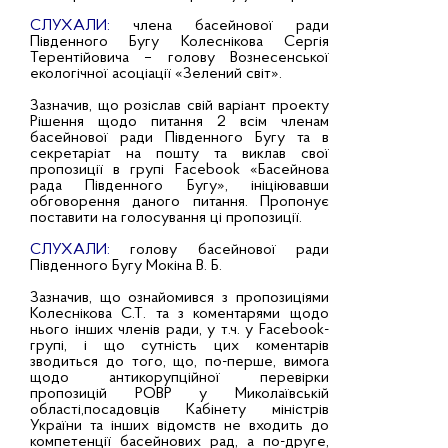
СЛУХАЛИ:
члена басейнової ради
Південного Бугу Колеснікова Сергія
Терентійовича – голову Вознесенської
екологічної асоціації «Зелений світ».
Зазначив, що розіслав свій варіант проекту
Рішення щодо питання 2 всім членам
басейнової ради Південного Бугу та в
секретаріат на пошту та виклав свої
пропозиції в групі Facebook «Басейнова
рада Південного Бугу», ініціювавши
обговорення даного питання. Пропонує
поставити на голосування ці пропозиції.
СЛУХАЛИ:
голову басейнової ради
Південного Бугу Мокіна В. Б.
Зазначив, що ознайомився з пропозиціями
Колеснікова С.Т. та з коментарями щодо
нього інших членів ради, у т.ч. у Facebook-
групі, і що сутність цих коментарів
зводиться до того, що, по-перше, вимога
щодо антикорупційної перевірки
пропозицій РОВР у Миколаївській
області,посадовців Кабінету міністрів
України та інших відомств не входить до
компетенції басейнових рад, а по-друге,