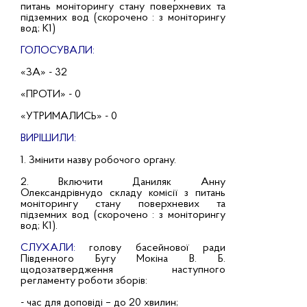
питань моніторингу стану поверхневих та
підземних вод (скорочено : з моніторингу
вод; К1)
ГОЛОСУВАЛИ:
«ЗА» - 32
«ПРОТИ» - 0
«УТРИМАЛИСЬ» - 0
ВИРІШИЛИ:
1. Змінити назву робочого органу.
2. Включити Даниляк Анну
Олександрівнудо складу комісії з питань
моніторингу стану поверхневих та
підземних вод (скорочено : з моніторингу
вод; К1).
СЛУХАЛИ:
голову басейнової ради
Південного Бугу Мокіна В. Б.
щодозатвердження наступного
регламенту роботи зборів:
- час для доповіді – до 20 хвилин;