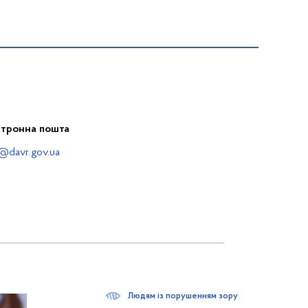
ктронна пошта
@davr.gov.ua
Людям із порушенням зору