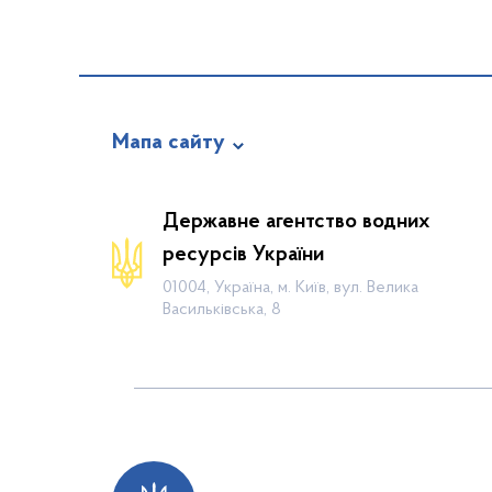
Мапа сайту
Про відомство
Державне агентство водних
Діяльність
ресурсів України
Громадянам
01004, Україна, м. Київ, вул. Велика
Васильківська, 8
Прес-центр
Публічна інформація
Водогосподарські організації
Контакти