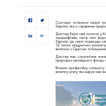
Сьогодні, останньої неділі т
Європи, яка є справжнім приро
Дністер бере свій початок у К
ландшафтами, несе свої води
Європи, де скелі подекуди сяг
72 тисячі квадратних кілометр
включно з Одесою та Кишинев
Дністер має стратегічне знач
природно-заповідного фонду та 
Вітаємо професійну спільноту в
величну річку, яка дарує нам ж