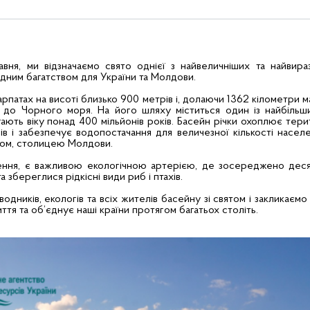
равня, ми відзначаємо свято однієї з найвеличніших та найвира
дним багатством для України та Молдови.
арпатах на висоті близько 900 метрів і, долаючи 1362 кілометри 
 до Чорного моря. На його шляху міститься один із найбільши
ають віку понад 400 мільйонів років. Басейн річки охоплює тер
ів і забезпечує водопостачання для величезної кількості населе
ом, столицею Молдови.
ення, є важливою екологічною артерією, де зосереджено деся
збереглися рідкісні види риб і птахів.
одників, екологів та всіх жителів басейну зі святом і закликаєм
иття та об’єднує наші країни протягом багатьох століть.