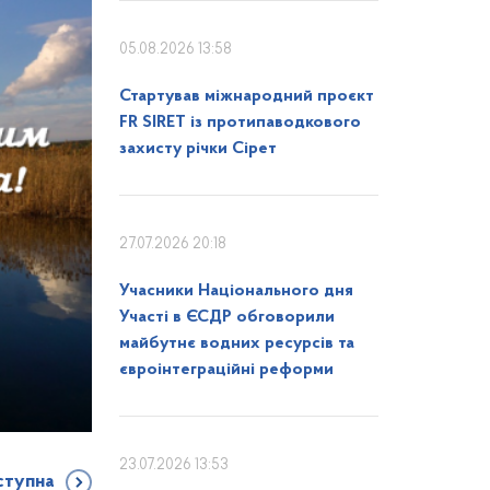
05.08.2026 13:58
Стартував міжнародний проєкт
FR SIRET із протипаводкового
захисту річки Сірет
27.07.2026 20:18
Учасники Національного дня
Участі в ЄСДР обговорили
майбутнє водних ресурсів та
євроінтеграційні реформи
23.07.2026 13:53
ступна