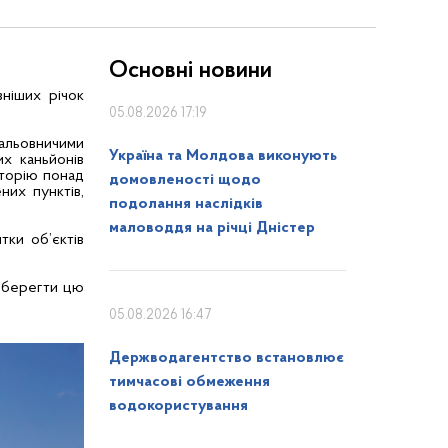
Основні новини
зніших річок
05.08.2026 17:19
мальовничими
Україна та Молдова виконують
х каньйонів
иторію понад
домовленості щодо
них пунктів,
подолання наслідків
маловоддя на річці Дністер
тки об’єктів
о берегти цю
05.08.2026 16:47
Держводагентство встановлює
тимчасові обмеження
водокористування