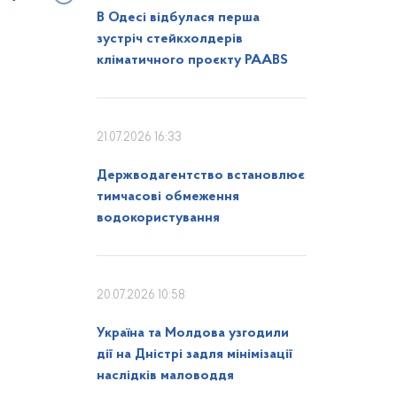
В Одесі відбулася перша
зустріч стейкхолдерів
кліматичного проєкту PAABS
21.07.2026 16:33
Держводагентство встановлює
тимчасові обмеження
водокористування
20.07.2026 10:58
Україна та Молдова узгодили
дії на Дністрі задля мінімізації
наслідків маловоддя