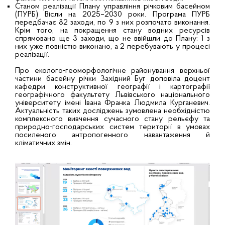
Станом реалізації Плану управління річковим басейном
(ПУРБ) Вісли на 2025–2030 роки. Програма ПУРБ
передбачає 82 заходи, по 9 з них розпочато виконання.
Крім того, на покращення стану водних ресурсів
спрямовано ще 3 заходи, що не ввійшли до Плану: 1 з
них уже повністю виконано, а 2 перебувають у процесі
реалізації.
Про еколого-геоморфологічне районування верхньої
частини басейну річки Західний Буг доповіла доцент
кафедри конструктивної географії і картографії
географічного факультету Львівського національного
університету імені Івана Франка Людмила Курганевич.
Актуальність таких досліджень зумовлена необхідністю
комплексного вивчення сучасного стану рельєфу та
природно-господарських систем території в умовах
посиленого антропогенного навантаження й
кліматичних змін.