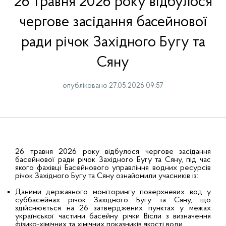
26 травня 2026 року відбулося
чергове засідання басейнової
ради річок Західного Бугу та
Сяну
опубліковано 27.05.2026 09:57
26 травня 2026 року відбулося чергове засідання
басейнової ради річок Західного Бугу та Сяну, під час
якого фахівці Басейнового управління водних ресурсів
річок Західного Бугу та Сяну ознайомили учасників із:
Даними державного моніторингу поверхневих вод у
суббасейнах річок Західного Бугу та Сяну, що
здійснюється на 26 затверджених пунктах у межах
української частини басейну річки Вісли з визначення
фізико-хімічних та хімічних показників якості води.