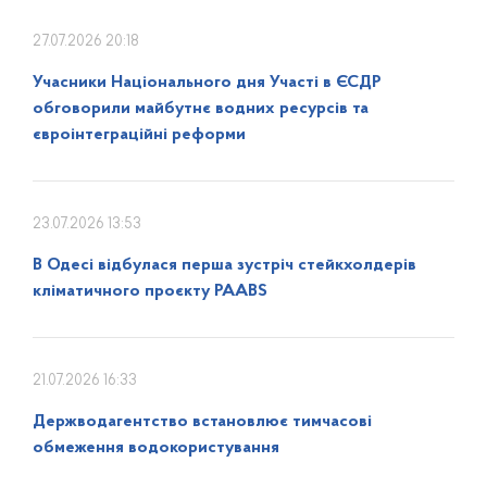
27.07.2026 20:18
Учасники Національного дня Участі в ЄСДР
обговорили майбутнє водних ресурсів та
євроінтеграційні реформи
23.07.2026 13:53
В Одесі відбулася перша зустріч стейкхолдерів
кліматичного проєкту PAABS
21.07.2026 16:33
Держводагентство встановлює тимчасові
обмеження водокористування