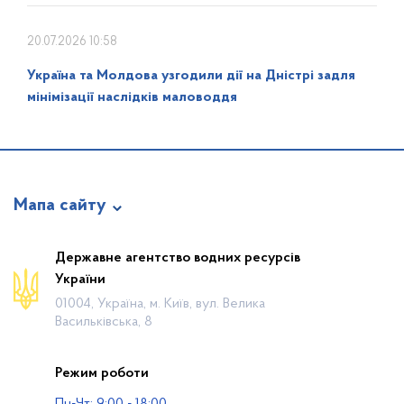
20.07.2026 10:58
Україна та Молдова узгодили дії на Дністрі задля
мінімізації наслідків маловоддя
Мапа сайту
Про відомство
Державне агентство водних ресурсів
України
Діяльність
01004, Україна, м. Київ, вул. Велика
Громадянам
Васильківська, 8
Прес-центр
Режим роботи
Публічна інформація
Пн-Чт: 9:00 - 18:00