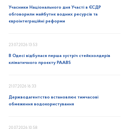
Учасники Національного дня Участі в ЄСДР
обговорили майбутнє водних ресурсів та
євроінтеграційні реформи
23.07.2026 13:53
В Одесі відбулася перша зустріч стейкхолдерів
кліматичного проєкту PAABS
21.07.2026 16:33
Держводагентство встановлює тимчасові
обмеження водокористування
20.07.2026 10:58