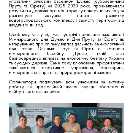
управління річковим басейном Дунаю (суббасейнами
Пруту та Сірету) на 2025–2030 роки, проаналізували
результати державного моніторингу поверхневих вод та
розглянули актуальні питання розвитку
водогосподарського комплексу і захисту територій від
шкідливої дії вод.
Особливу увагу під час зустрічі приділили важливості
Міжнародного дня Дунаю й Дня Пруту та Сірету як
нагадуванню про спільну відповідальність за екологічний
стан річок. Оскільки Прут та Сірет є частиною
міжнародного басейну Дунаю, їхній стан
безпосередньо впливає на екологічну безпеку України
та сусідніх держав. Саме тому ключовими пріоритетами
залишаються ефективне управління, моніторинг,
міжнародна співпраця та природоохоронні заходи.
Організатори подякували всім учасникам за активну
роботу та професійний діалог заради збереження
майбутнього наших річок.