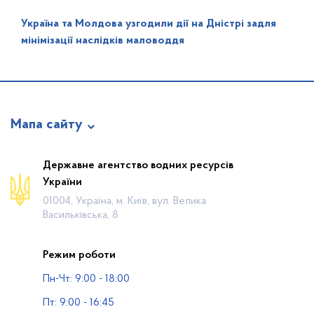
Україна та Молдова узгодили дії на Дністрі задля
мінімізації наслідків маловоддя
Мапа сайту
Про відомство
Державне агентство водних ресурсів
України
Діяльність
01004, Україна, м. Київ, вул. Велика
Громадянам
Васильківська, 8
Прес-центр
Режим роботи
Публічна інформація
Пн-Чт: 9:00 - 18:00
Водогосподарські організації
Пт: 9:00 - 16:45
Контакти