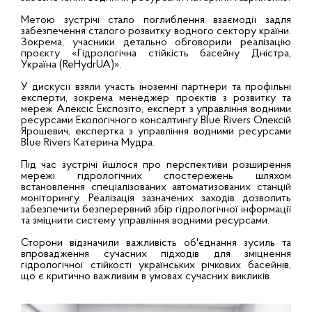
Метою зустрічі стало поглиблення взаємодії задля
забезпечення сталого розвитку водного сектору країни.
Зокрема, учасники детально обговорили реалізацію
проєкту «Гідрологічна стійкість басейну Дністра,
Україна (ReHydrUA)».
У дискусії взяли участь іноземні партнери та профільні
експерти, зокрема менеджер проєктів з розвитку та
мереж Алексіс Експозіто, експерт з управління водними
ресурсами Екологічного консалтингу Blue Rivers Олексій
Ярошевич, експертка з управління водними ресурсами
Blue Rivers Катерина Мудра.
Під час зустрічі йшлося про перспективи розширення
мережі гідрологічних спостережень шляхом
встановлення спеціалізованих автоматизованих станцій
моніторингу. Реалізація зазначених заходів дозволить
забезпечити безперервний збір гідрологічної інформації
та зміцнити систему управління водними ресурсами.
Сторони відзначили важливість об'єднання зусиль та
впровадження сучасних підходів для зміцнення
гідрологічної стійкості українських річкових басейнів,
що є критично важливим в умовах сучасних викликів.