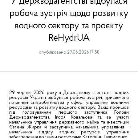
У Держводагентстві відбулася
робоча зустріч щодо розвитку
водного сектору та проєкту
ReHydrUA
опубліковано 29.06.2026 17:58
29 червня 2026 року в Державному агентстві водних
ресурсів України відбулася робоча зустріч, присвячена
питанням співробітництва у сфері управління водними
ресурсами та розвитку водного сектору. Захід пройшов
під головуванням першого заступника Голови
Держводагентства Ігоря Ковальова та за участі
начальника управління державного майна та інвестицій
Євгена Жирка й заступника начальника управління -
начальника відділу водних ресурсів управління
забезпечення водними ресурсами Катерини Гавриленко.