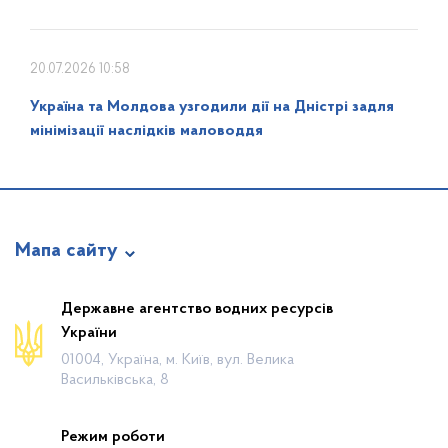
20.07.2026 10:58
Україна та Молдова узгодили дії на Дністрі задля
мінімізації наслідків маловоддя
Мапа сайту
Про відомство
Державне агентство водних ресурсів
України
Діяльність
01004, Україна, м. Київ, вул. Велика
Громадянам
Васильківська, 8
Прес-центр
Режим роботи
Публічна інформація