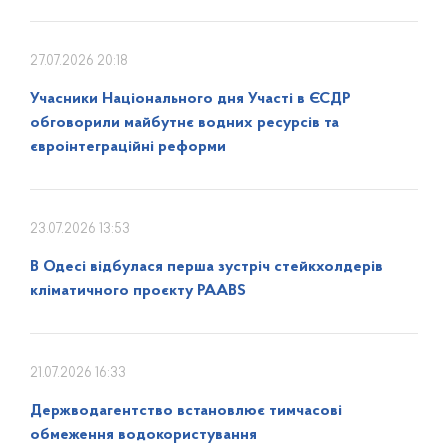
27.07.2026 20:18
Учасники Національного дня Участі в ЄСДР
обговорили майбутнє водних ресурсів та
євроінтеграційні реформи
23.07.2026 13:53
В Одесі відбулася перша зустріч стейкхолдерів
кліматичного проєкту PAABS
21.07.2026 16:33
Держводагентство встановлює тимчасові
обмеження водокористування