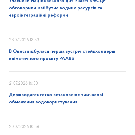
Учасники Національного дня Участі в ЄСДР
обговорили майбутнє водних ресурсів та
євроінтеграційні реформи
23.07.2026 13:53
В Одесі відбулася перша зустріч стейкхолдерів
кліматичного проєкту PAABS
21.07.2026 16:33
Держводагентство встановлює тимчасові
обмеження водокористування
20.07.2026 10:58