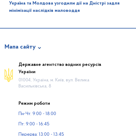
Україна та Молдова узгодили дії на Дністрі задля
мінімізації наслідків маловоддя
Мапа сайту
Про відомство
Державне агентство водних ресурсів
України
Діяльність
01004, Україна, м. Київ, вул. Велика
Громадянам
Васильківська, 8
Прес-центр
Режим роботи
Публічна інформація
Пн-Чт: 9:00 - 18:00
Водогосподарські організації
Пт: 9:00 - 16:45
Контакти
Перерва: 13:00 - 13:45