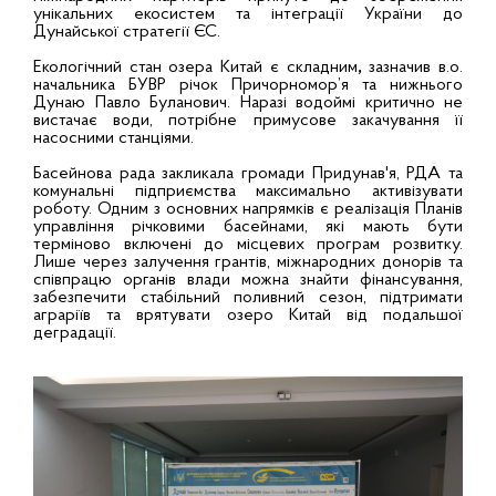
унікальних екосистем та інтеграції України до
Дунайської стратегії ЄС.
Екологічний стан озера Китай є складним
,
зазначив в.о.
начальника БУВР річок Причорномор’я та нижнього
Дунаю Павло Буланович. Наразі водоймі критично не
вистачає води, потрібне примусове закачування її
насосними станціями.
Басейнова рада закликала громади Придунав'я, РДА та
комунальні підприємства максимально активізувати
роботу. Одним з основних напрямків є реалізація Планів
управління річковими басейнами, які мають бути
терміново включені до місцевих програм розвитку.
Лише через залучення грантів, міжнародних донорів та
співпрацю органів влади можна знайти фінансування,
забезпечити стабільний поливний сезон, підтримати
аграріїв та врятувати озеро Китай від подальшої
деградації.