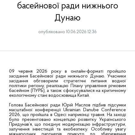
басейнової ради нижнього
Дунаю
опубліковано 10.06.2026 12:36
09 червня 2026 року в онлайн-форматі пройшло
засідання Басейнової ради нижнього Дунаю. Учасники
засідання обговорили стратегічні питання водної
політики регіону, реалізацію Плану управління річковим
басейном (ПУРБ), а також сфокусувалися на критичному
екологічному стані водосховища Китай.
Голова Басейнової ради Юрій Маслов підбив підсумки
масштабної конференції Ukrainian Danube Conference
2026, що пройшла в Одесі наприкінці травня. На заході
було презентовано концепцію розвитку Українського
Придунав’я, що поєднує модернізацію інфраструктури,
залучення інвестицій та екобезпеку. Особливу увагу
міжнародних партнерів прикуто до збереження