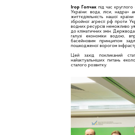
Ігор Гопчак
під час круглого
України: вода, ліси, надра»
життєдіяльність нашої країни
збройної агресії рф проти Укр
водних ресурсів неможливо уяв
до кліматичних змін. Держвода
галузі економіки водою, в
басейновим принципом зад
пошкодженої ворогом інфраст
Цей захід покликаний ста
найактуальніших питань екол
сталого розвитку.