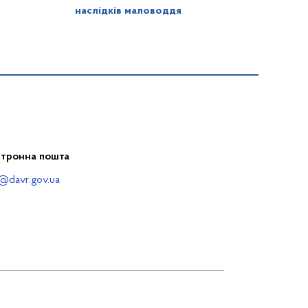
наслідків маловоддя
ктронна пошта
@davr.gov.ua