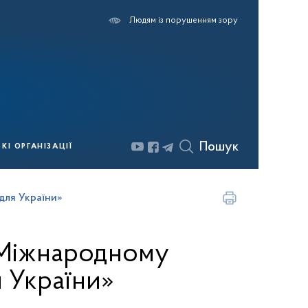
Людям із порушенням зору
Пошук
І ОРГАНІЗАЦІЇ
для України»
у Міжнародному
 України»