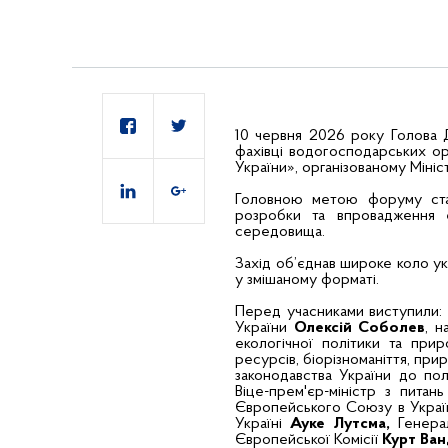
10 червня 2026 року Голова 
фахівці водогосподарських ор
України», організованому Мініс
Головною метою форуму стала
розробки та впровадження 
середовища.
Захід об’єднав широке коло ук
у змішаному форматі.
Перед учасниками виступили: о
України
Олексій Соболев
, н
екологічної політики та при
ресурсів, біорізноманіття, при
законодавства України до п
Віце-прем'єр-міністр з питан
Європейського Союзу в Украї
Україні
Ауке Лутсма,
Генерал
Європейської Комісії
Курт Ва