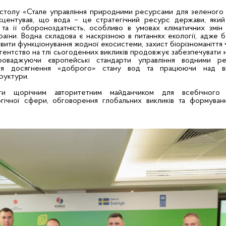
 столу «Стале управління природними ресурсами для зеленого 
 акцентував, що вода – це стратегічний ресурс держави, який
 та її обороноздатність, особливо в умовах кліматичних змін
аїни. Водна складова є наскрізною в питаннях екології, адже б
ити функціонування жодної екосистеми, захист біорізноманіття 
гентство на тлі сьогоденних викликів продовжує забезпечувати 
проваджуючи європейські стандарти управління водними р
ля досягнення «доброго» стану вод та працюючи над ві
руктури.
ти щорічним авторитетним майданчиком для всебічного в
огічної сфери, обговорення глобальних викликів та формуванн