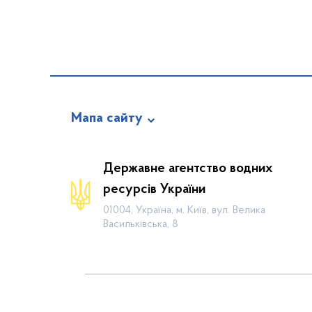
Мапа сайту
Про відомство
Державне агентство водних
Діяльність
ресурсів України
Громадянам
01004, Україна, м. Київ, вул. Велика
Васильківська, 8
Прес-центр
Публічна інформація
Водогосподарські організації
Контакти