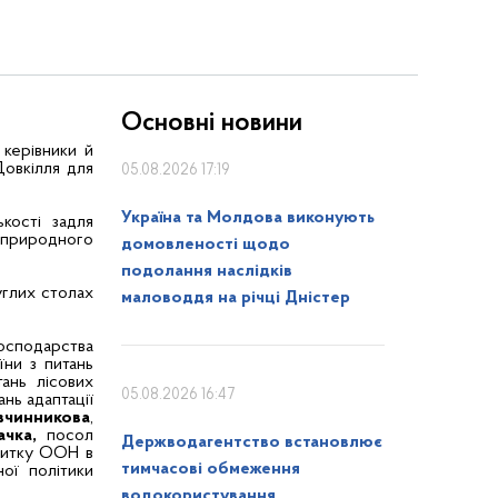
Основні новини
 керівники й
Довкілля для
05.08.2026 17:19
Україна та Молдова виконують
кості задля
 природного
домовленості щодо
подолання наслідків
углих столах
маловоддя на річці Дністер
господарства
їни з питань
тань лісових
05.08.2026 16:47
нь адаптації
вчинникова
,
ачка,
посол
Держводагентство встановлює
витку ООН в
тимчасові обмеження
ої політики
водокористування