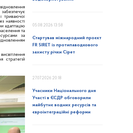
відновлення
 забезпечує
 і триваючої
ез наявності
05.08.2026 13:58
чи адаптацію
населення та
есурсами за
Стартував міжнародний проєкт
дновленням
FR SIRET із протипаводкового
захисту річки Сірет
исвітлення
я стратегій
27.07.2026 20:18
Учасники Національного дня
Участі в ЄСДР обговорили
майбутнє водних ресурсів та
євроінтеграційні реформи