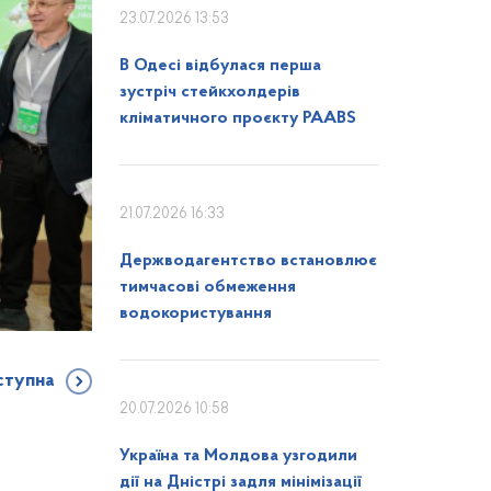
23.07.2026 13:53
В Одесі відбулася перша
зустріч стейкхолдерів
кліматичного проєкту PAABS
21.07.2026 16:33
Держводагентство встановлює
тимчасові обмеження
водокористування
ступна
20.07.2026 10:58
Україна та Молдова узгодили
дії на Дністрі задля мінімізації