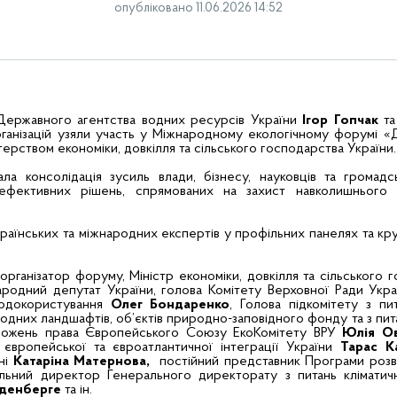
опубліковано 11.06.2026 14:52
Державного агентства водних ресурсів України
Ігор Гопчак
та
ганізацій узяли участь у Міжнародному екологічному форумі «
терством економіки, довкілля та сільського господарства України.
 консолідація зусиль влади, бізнесу, науковців та громадсь
ефективних рішень, спрямованих на захист навколишнього
раїнських та міжнародних експертів у профільних панелях та кр
рганізатор форуму, Міністр економіки, довкілля та сільського 
ародний депутат України, голова Комітету Верховної Ради Укра
родокористування
Олег Бондаренко
, Голова підкомітету з пи
родних ландшафтів, об’єктів природно-заповідного фонду та з пита
оложень права Європейського Союзу ЕкоКомітету ВРУ
Юлія О
ь європейської та євроатлантичної інтеграції України
Тарас К
ні
Катаріна Матернова,
постійний представник Програми роз
ьний директор Генерального директорату з питань кліматичн
нденберге
та ін.