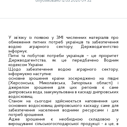
опубліковано 12.03.2020 09:32
У зв’язку із появою у ЗМІ численних матеріалів про
обмеження питних потреб українців та забезпечення
водою аграрного сектору, Держводагентство
інформує.
Питні та побутові потреби українців – це пріоритет
Держводагентства, як це передбачено Водним
кодексом України.
Щодо забезпечення водою аграрного сектору,
інформуємо наступне:
основне зрошення країни зосереджено на півдні
(Херсонська, Миколаївська, Запорізька області) і
джерелом зрошення для цих регіонів є саме
дніпровська вода, заакумульована в каскаді дніпровських
водосховищ.
Станом на сьогодні здійснюється наповнення цих
основних водосховищ дніпровського каскаду, саме для
забезпечення населення водними ресурсами і для
потреб зрошення.
Адже зрошення є необхідною складовою у
вирощуванні сільськогосподарської продукції - а це, в