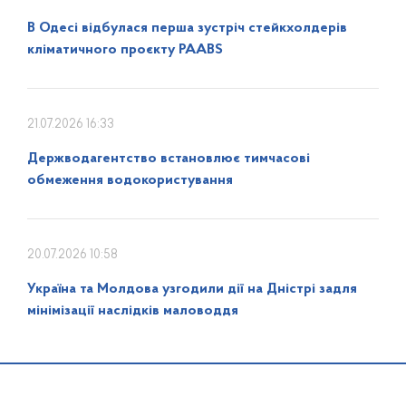
В Одесі відбулася перша зустріч стейкхолдерів
кліматичного проєкту PAABS
21.07.2026 16:33
Держводагентство встановлює тимчасові
обмеження водокористування
20.07.2026 10:58
Україна та Молдова узгодили дії на Дністрі задля
мінімізації наслідків маловоддя