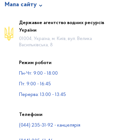
Мапа сайту
Про відомство
Державне агентство водних ресурсів
України
Діяльність
01004, Україна, м. Київ, вул. Велика
Громадянам
Васильківська, 8
Прес-центр
Режим роботи
Публічна інформація
Пн-Чт: 9:00 - 18:00
Водогосподарські організації
Пт: 9:00 - 16:45
Контакти
Перерва: 13:00 - 13:45
Телефони
(044) 235-31-92 - канцелярія