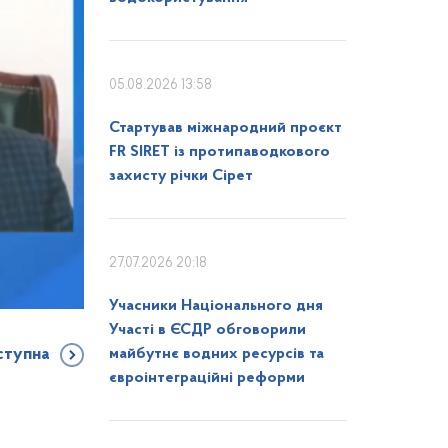
05.08.2026 13:58
Стартував міжнародний проєкт
FR SIRET із протипаводкового
захисту річки Сірет
27.07.2026 20:18
Учасники Національного дня
Участі в ЄСДР обговорили
ступна
майбутнє водних ресурсів та
євроінтеграційні реформи