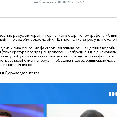
опубліковано 08.08.2025 12:54
одних ресурсів України Ігор Гопчак в ефірі телемарафону «Єдин
вітінню водойм, зокрема річки Дніпро, та яку загрозу для екологі
лив кілька основних факторів, які впливають на цвітіння водойм: 
ні (температура повітря), антропогенні (забруднення від комуналь
тання у побуті синтетичних миючих засобів, що містять фосфати. 
ь застарілі очисні споруди, побудовані ще за радянських часів, 
очистки стічних вод.
нці Держводагентства.