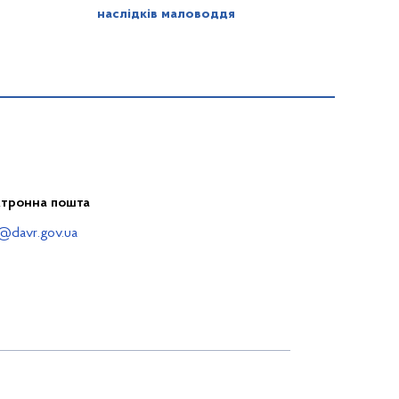
наслідків маловоддя
ктронна пошта
@davr.gov.ua