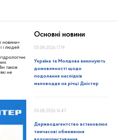
Основні новини
і новини»
ї і людей
05.08.2026 17:19
гідрологічні
Україна та Молдова виконують
них
Він також
домовленості щодо
які не
подолання наслідків
маловоддя на річці Дністер
05.08.2026 16:47
Держводагентство встановлює
тимчасові обмеження
водокористування