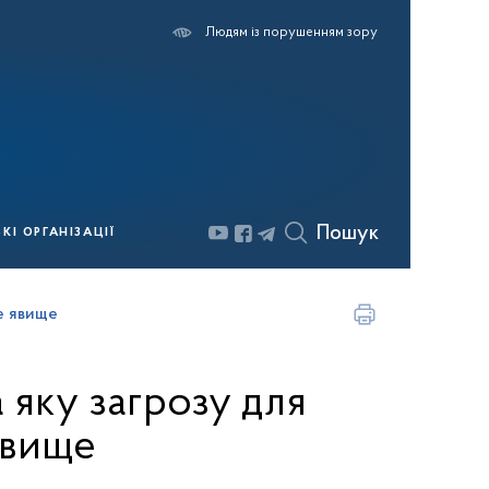
Людям із порушенням зору
Пошук
І ОРГАНІЗАЦІЇ
це явище
 яку загрозу для
явище