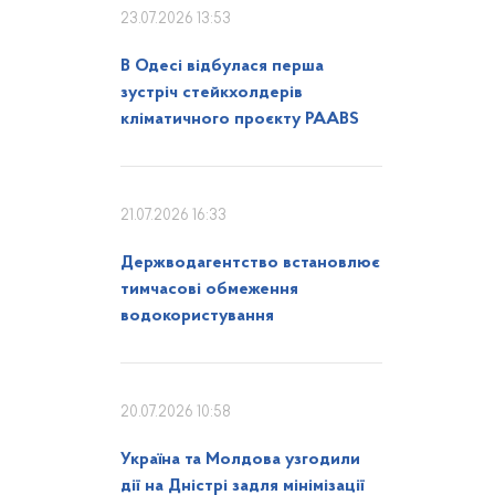
23.07.2026 13:53
В Одесі відбулася перша
зустріч стейкхолдерів
кліматичного проєкту PAABS
21.07.2026 16:33
Держводагентство встановлює
тимчасові обмеження
водокористування
20.07.2026 10:58
Україна та Молдова узгодили
дії на Дністрі задля мінімізації