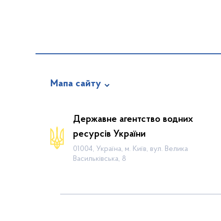
Мапа сайту
Про відомство
Державне агентство водних
Діяльність
ресурсів України
Громадянам
01004, Україна, м. Київ, вул. Велика
Васильківська, 8
Прес-центр
Публічна інформація
Водогосподарські організації
Контакти