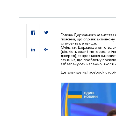
Голова Державного агентства в
пояснив, що сприяє активному ц
становить це явище.
Очільник Держводагентства виді
(кількість води), метеорологіч
джерел), та зростання викорис
зазначив, що проблему посилюют
забезпечують належної якості 
Детальніше
на Facebook сторі