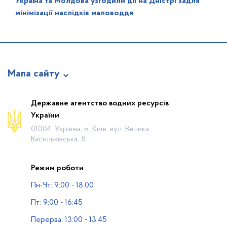
Україна та Молдова узгодили дії на Дністрі задля
мінімізації наслідків маловоддя
Мапа сайту
Про відомство
Державне агентство водних ресурсів
України
Діяльність
01004, Україна, м. Київ, вул. Велика
Громадянам
Васильківська, 8
Прес-центр
Режим роботи
Публічна інформація
Пн-Чт: 9:00 - 18:00
Водогосподарські організації
Пт: 9:00 - 16:45
Контакти
Перерва: 13:00 - 13:45