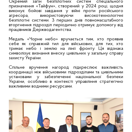
Окремий загін безпілотних систем спеціального
призначення «Тайфун», створений у 2024 році, щодня
виконує бойові завдання у війні проти російського
агресора, використовуючи високотехнологічні
безпілотні системи. З перших днів повномасштабного
вторгнення підрозділ періодично отримує допомогу від
працівників Держводагентства.
Медаль «Чорне небо» вручається тим, хто проявив
себе як справжній тил для військових, для тих, хто
тримає небо і землю на лінії фронту. Ця відзнака
символізує визнання внеску цивільних у загальну справу
захисту України.
Спільне вручення нагород підкреслює важливість
координації між військовими підрозділами та цивільними
установами у забезпеченні національної безпеки
України, особливо в контексті управління стратегічно
важливими водними ресурсами.