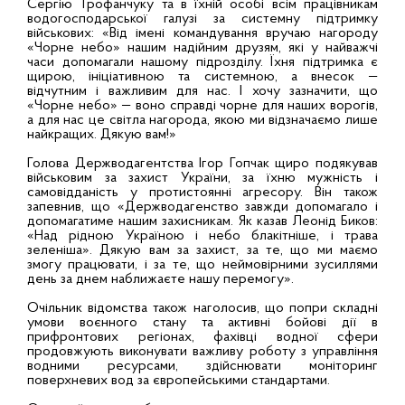
Сергію Трофанчуку та в їхній особі всім працівникам
водогосподарської галузі за системну підтримку
військових: «Від імені командування вручаю нагороду
«Чорне небо» нашим надійним друзям, які у найважчі
часи допомагали нашому підрозділу. Їхня підтримка є
щирою, ініціативною та системною, а внесок —
відчутним і важливим для нас. І хочу зазначити, що
«Чорне небо» — воно справді чорне для наших ворогів,
а для нас це світла нагорода, якою ми відзначаємо лише
найкращих. Дякую вам!»
Голова Держводагентства Ігор Гопчак щиро подякував
військовим за захист України, за їхню мужність і
самовідданість у протистоянні агресору. Він також
запевнив, що «Держводагенство завжди допомагало і
допомагатиме нашим захисникам. Як казав Леонід Биков:
«Над рідною Україною і небо блакітніше, і трава
зеленіша». Дякую вам за захист, за те, що ми маємо
змогу працювати, і за те, що неймовірними зусиллями
день за днем наближаєте нашу перемогу».
Очільник відомства також наголосив, що попри складні
умови воєнного стану та активні бойові дії в
прифронтових регіонах, фахівці водної сфери
продовжують виконувати важливу роботу з управління
водними ресурсами, здійснювати моніторинг
поверхневих вод за європейськими стандартами.