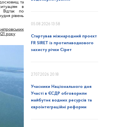
одосховищ та
ситуаціям в
. Відтак по
рудня рівень
05.08.2026 13:58
ніпровських
21 року
Стартував міжнародний проєкт
FR SIRET із протипаводкового
захисту річки Сірет
27.07.2026 20:18
Учасники Національного дня
Участі в ЄСДР обговорили
майбутнє водних ресурсів та
євроінтеграційні реформи