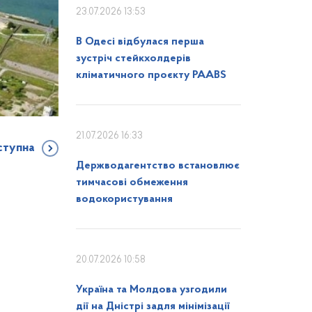
23.07.2026 13:53
В Одесі відбулася перша
зустріч стейкхолдерів
кліматичного проєкту PAABS
21.07.2026 16:33
ступна
Держводагентство встановлює
тимчасові обмеження
водокористування
20.07.2026 10:58
Україна та Молдова узгодили
дії на Дністрі задля мінімізації