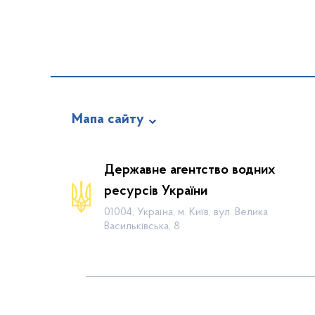
Мапа сайту
Про відомство
Державне агентство водних
Діяльність
ресурсів України
Громадянам
01004, Україна, м. Київ, вул. Велика
Васильківська, 8
Прес-центр
Публічна інформація
Водогосподарські організації
Контакти