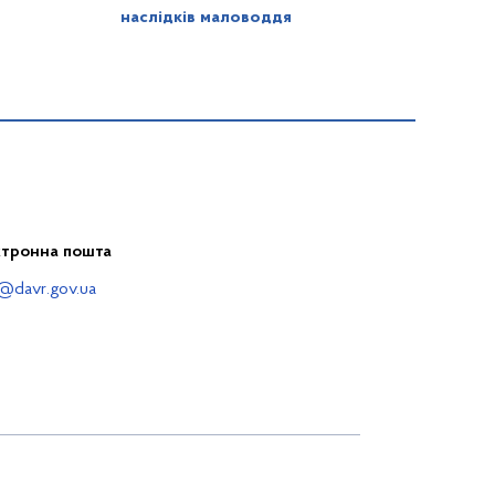
наслідків маловоддя
ктронна пошта
@davr.gov.ua