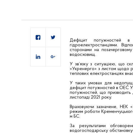
Дефіцит потужностей в о
гідроелектростанціями. Від
сторонами на позачерговому 
водосховищ.
У зв’язку з ситуацією, що с
«Укренерго» з листом щодо ро
теплових електростанціях внасл
У таких умовах для недопущен
дефіцит потужностей в ОЕС Ук
потужностей, що призводить 
листопаді 2021 року.
Враховуючи зазначене, НЕК 
режим роботи Кременчуцького 
м БС.
За результатами обговоренн
водогосподарську обстановку 