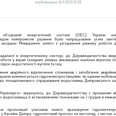
опубліковано 16.11.2021 13:25
б’єднаній енергетичній системі (ОЕС) України ком
повідне компромісне рішення було напрацьоване усіма заінт
засіданні Міжвідомчої комісії з узгодження режиму роботи д
кладалася в енергетичному секторі, до Держводагентства зве
боти у вкрай складних умовах, викликаних значною втратою п
ідок недостатності вугілля та газу.
ня аварійного відключення споживачів і запобігання аварійни
раїни компенсується гідроелектростанціями, як єдиним мобіль
до понадпланового спрацювання водосховищ Дніпровського ка
«Укренерго» звернулось до Держводагентства з проханням ві
водосховища із встановленими позначками на 1 грудня в межах
я пропозицій учасників комісії, враховуючи гідрометеор
у басейні Дніпра, гідрологічний прогноз на листопад, з метою 