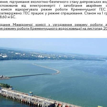
ення, підтримання екологічно-безпечного стану дніпровських в
поживачів від електроенергії і запобігання аварійним 
 комісія відкоригувала режим роботи Кременчуцької ГЕС
атверджено: ГЕС працює у режимі спрацювання. Станом на 1 г
8,60 м БС.
ідання Міжвідомчої комісії з узгодження режиму роботи д
я режиму роботи Кременчуцького водосховища) на листопад 20