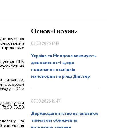
Основні новини
пенсується
ересованими
05.08.2026 17:19
ніпровських
Україна та Молдова виконують
рнулося НЕК
домовленості щодо
отужності на
подолання наслідків
маловоддя на річці Дністер
м ситуаціям,
ним резервом
скаду ГЕС у
05.08.2026 16:47
дкоригувати
 78,60-78,50
Держводагентство встановлює
тимчасові обмеження
ологічну та
забезпечення
водокористування