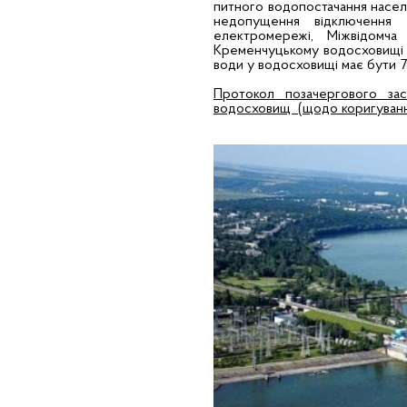
питного водопостачання насел
недопущення відключення с
електромережі, Міжвідомча
Кременчуцькому водосховищі з
води у водосховищі має бути 7
Протокол позачергового зас
водосховищ (щодо коригуванн