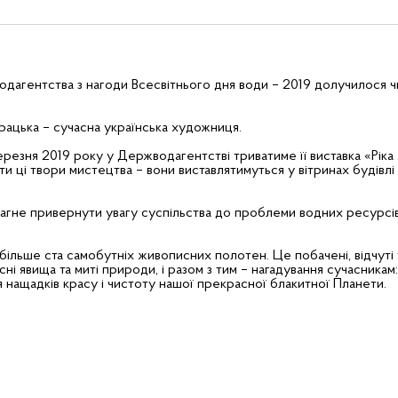
одагентства з нагоди Всесвітнього дня води – 2019 долучилося 
рацька – сучасна українська художниця.
ерезня 2019 року у Держводагентстві триватиме її виставка «Ріка 
 ці твори мистецтва – вони виставлятимуться у вітринах будівлі
агне привернути увагу суспільства до проблеми водних ресурсі
 більше ста самобутніх живописних полотен. Це побачені, відчуті 
і явища та миті природи, і разом з тим – нагадування сучасникам
 нащадків красу і чистоту нашої прекрасної блакитної Планети.