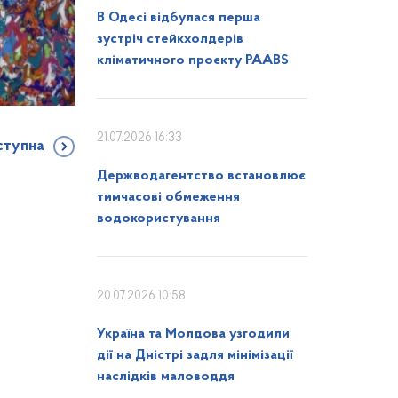
В Одесі відбулася перша
зустріч стейкхолдерів
кліматичного проєкту PAABS
21.07.2026 16:33
ступна
Держводагентство встановлює
тимчасові обмеження
водокористування
20.07.2026 10:58
Україна та Молдова узгодили
дії на Дністрі задля мінімізації
наслідків маловоддя