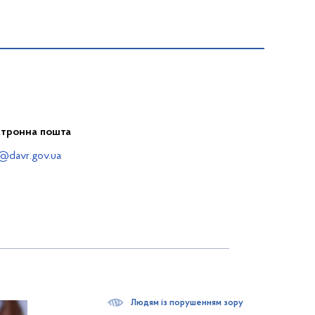
ктронна пошта
@davr.gov.ua
Людям із порушенням зору