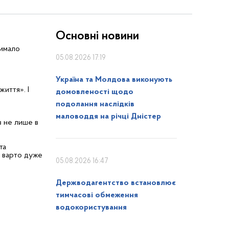
Основні новини
чимало
05.08.2026 17:19
Україна та Молдова виконують
життя». І
домовленості щодо
подолання наслідків
маловоддя на річці Дністер
в не лише в
та
: варто дуже
05.08.2026 16:47
Держводагентство встановлює
тимчасові обмеження
водокористування