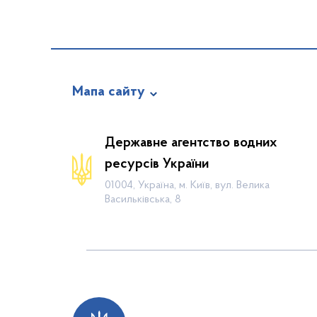
Мапа сайту
Про відомство
Державне агентство водних
Діяльність
ресурсів України
Громадянам
01004, Україна, м. Київ, вул. Велика
Васильківська, 8
Прес-центр
Публічна інформація
Водогосподарські організації
Контакти