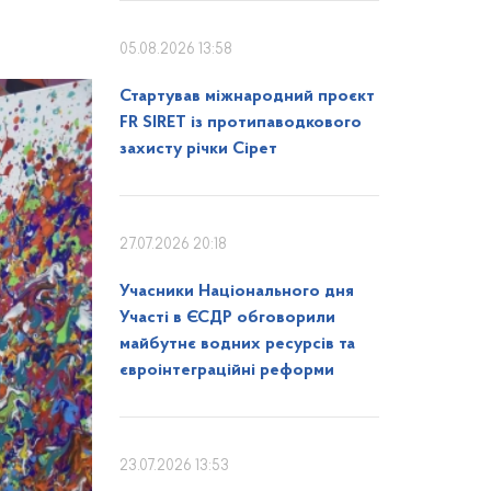
05.08.2026 13:58
Стартував міжнародний проєкт
FR SIRET із протипаводкового
захисту річки Сірет
27.07.2026 20:18
Учасники Національного дня
Участі в ЄСДР обговорили
майбутнє водних ресурсів та
євроінтеграційні реформи
23.07.2026 13:53