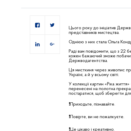
Цього року до ініціатив Держв
представників мистецтва.
Однією з них стала Ольга Конд
Раді вам повідомити, що з 22 б
кожен бажаючий зможе побачити
Держводагентства.
Ця мисткиня через живопис пр
Україні, а й у всьому світі.
У колекції картин «Ріка життя»
перенесені на полотна прекрасн
постаратися, щоб зберегти для
❗️
Приходьте, пізнавайте.
❗️
Повірте, ви не пожалкуєте.
❗️
Це цікаво і креативно.