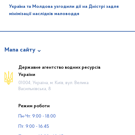
Україна та Молдова узгодили дії на Дністрі задля
мінімізації наслідків маловоддя
Мапа сайту
Про відомство
Державне агентство водних ресурсів
України
Діяльність
01004, Україна, м. Київ, вул. Велика
Громадянам
Васильківська, 8
Прес-центр
Режим роботи
Публічна інформація
Пн-Чт: 9:00 - 18:00
Водогосподарські організації
Пт: 9:00 - 16:45
Контакти