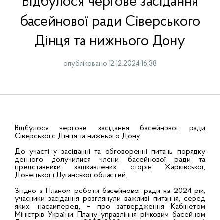
Відбулося чергове засідання
басейнової ради Сіверського
Дінця та нижнього Дону
опубліковано 12.12.2024 16:38
Відбулося чергове засідання басейнової ради
Сіверського Дінця та нижнього Дону.
До участі у засіданні та обговоренні питань порядку
денного долучилися члени басейнової ради та
представники зацікавлених сторін Харківської,
Донецької і Луганської областей.
Згідно з Планом роботи басейнової ради на 2024 рік,
учасники засідання розглянули важливі питання, серед
яких, насамперед, – про затвердження Кабінетом
Міністрів України Плану управління річковим басейном