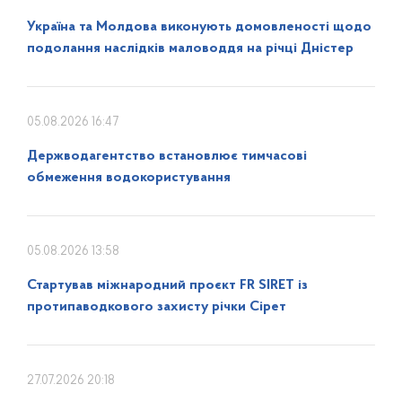
Україна та Молдова виконують домовленості щодо
подолання наслідків маловоддя на річці Дністер
05.08.2026 16:47
Держводагентство встановлює тимчасові
обмеження водокористування
05.08.2026 13:58
Стартував міжнародний проєкт FR SIRET із
протипаводкового захисту річки Сірет
27.07.2026 20:18