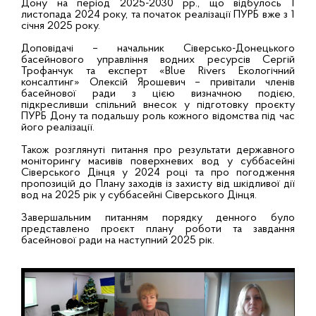
Дону на період 2025-2030 рр., що відбулось 1
листопада 2024 року, та початок реалізації ПУРБ вже з 1
січня 2025 року.
Доповідачі – начальник Сіверсько-Донецького
басейнового управління водних ресурсів Сергій
Трофанчук та експерт «Blue Rivers Екологічний
консалтинг» Олексій Ярошевич – привітали членів
басейнової ради з цією визначною подією,
підкресливши спільний внесок у підготовку проєкту
ПУРБ Дону та подальшу роль кожного відомства під час
його реалізації.
Також розглянуті питання про результати державного
моніторингу масивів поверхневих вод у суббасейні
Сіверського Дінця у 2024 році та про погодження
пропозицій до Плану заходів із захисту від шкідливої дії
вод на 2025 рік у суббасейні Сіверського Дінця.
Завершальним питанням порядку денного було
представлено проєкт плану роботи та завдання
басейнової ради на наступний 2025 рік.