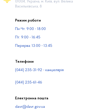
01004, Україна, м. Київ, вул. Велика
Громадянам
Васильківська, 8
Прес-центр
Режим роботи
Публічна інформація
Пн-Чт: 9:00 - 18:00
Водогосподарські організації
Пт: 9:00 - 16:45
Контакти
Перерва: 13:00 - 13:45
Телефони
(044) 235-31-92 - канцелярія
(044) 235-61-46
Електронна пошта
davr@davr.gov.ua