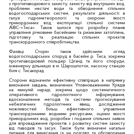
з протипаводкового захисту, захисту від внутрішніх вод,
проблеми нестачі води та обводнення спільних
водогосподарських систем, результати діяльності в
галузі гідрометеорології та охорони якості
прикордонних вод, експлуатації спільної системи
АІВС-«Тиса». Також ішлося про розробку планів
управління річковими басейнами та ризиками затоплень,
підготовку та реалізацію спільних проєктів
транскордонного співробітництва.
Фахівці Сторін також здійснили огляд
водогосподарських споруд в басейні р. Тиса, зокрема
протипаводковий польдер Ціганд та його споруди,
інженерну дільницю в м. Шарошпоток, насосну станцію
біля с. Тисакорад.
Сторони відзначили ефективну співпрацю в напрямку
виконання завдань, визначених Уповноваженими Урядів
на минулій нараді, зокрема щодо систематичного
оперативного гідрологічного інформування,
вдосконалення методів та системи прогнозування
небезпечних гідрологічних явищ, дослідження
можливостей більш ефективного управління
транскордонними водними ресурсами, оцінки якості
прикордонних вод, розробки і подання спільних заявок
для впровадження проєктів з розвитку систем захисту
від паводків та засух. Також були визначені нагальні
питання для винесення їх на розгляд та обговорення