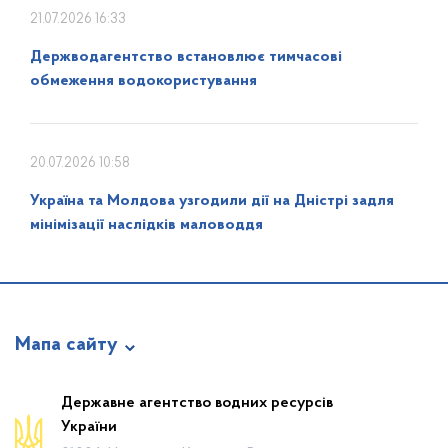
21.07.2026 16:33
Держводагентство встановлює тимчасові
обмеження водокористування
20.07.2026 10:58
Україна та Молдова узгодили дії на Дністрі задля
мінімізації наслідків маловоддя
Мапа сайту
Про відомство
Державне агентство водних ресурсів
України
Діяльність