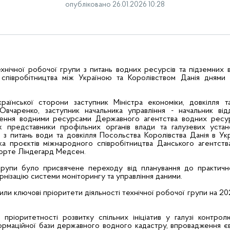
опубліковано 26.01.2026 10:28
хнічної робочої групи з питань водних ресурсів та підземних
 співробітництва між Україною та Королівством Данія днями 
раїнської сторони заступник Міністра економіки, довкілля т
Овчаренко, заступник начальника управління - начальник від
чення водними ресурсами Державного агентства водних ресур
ж представники профільних органів влади та галузевих устан
з питань води та довкілля Посольства Королівства Данія в Укр
а проєктів міжнародного співробітництва Данського агентств
орте Ліндегард Медсен.
групи було присвячене переходу від планування до практично
рнізацію системи моніторингу та управління даними.
чили ключові пріоритети діяльності технічної робочої групи на 202
пріоритетності розвитку спільних ініціатив у галузі контрол
ормаційної бази державного водного кадастру, впровадження 