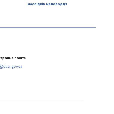
наслідків маловоддя
ктронна пошта
@davr.gov.ua