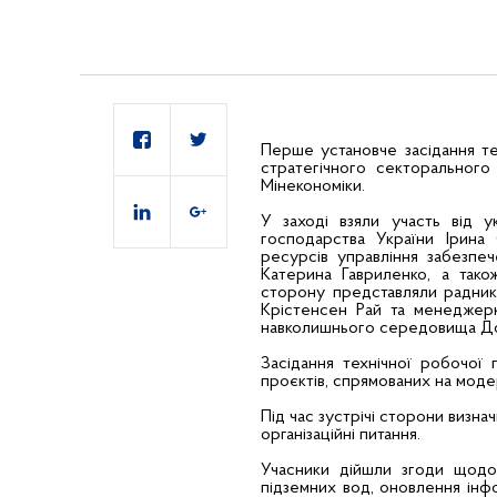
Перше установче засідання те
стратегічного секторального
Мінекономіки.
У заході взяли участь від ук
господарства України Ірина 
ресурсів управління забезпе
Катерина Гавриленко, а тако
сторону представляли радник 
Крістенсен Рай та менеджерк
навколишнього середовища Д
Засідання технічної робочої 
проєктів, спрямованих на моде
Під час зустрічі сторони визна
організаційні питання.
Учасники дійшли згоди щодо 
підземних вод, оновлення інф