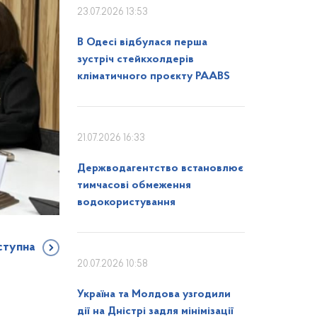
23.07.2026 13:53
В Одесі відбулася перша
зустріч стейкхолдерів
кліматичного проєкту PAABS
21.07.2026 16:33
Держводагентство встановлює
тимчасові обмеження
водокористування
ступна
20.07.2026 10:58
Україна та Молдова узгодили
дії на Дністрі задля мінімізації