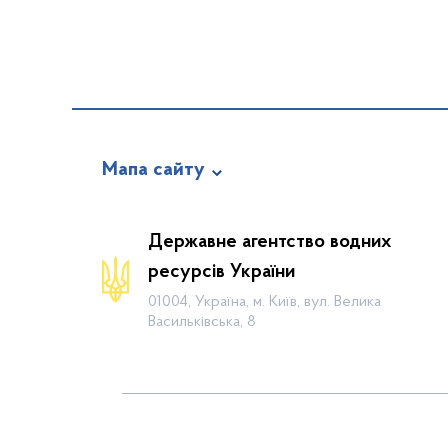
Мапа сайту
Про відомство
Державне агентство водних
Діяльність
ресурсів України
Громадянам
01004, Україна, м. Київ, вул. Велика
Васильківська, 8
Прес-центр
Публічна інформація
Водогосподарські організації
Контакти