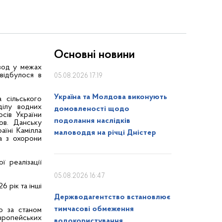
Основні новини
 вод у межах
відбулося в
05.08.2026 17:19
Україна та Молдова виконують
а сільського
ділу водних
домовленості щодо
сів України
подолання наслідків
ов. Данську
аїні Камілла
маловоддя на річці Дністер
а з охорони
ї реалізації
05.08.2026 16:47
6 рік та інші
Держводагентство встановлює
тимчасові обмеження
ю за станом
європейських
водокористування