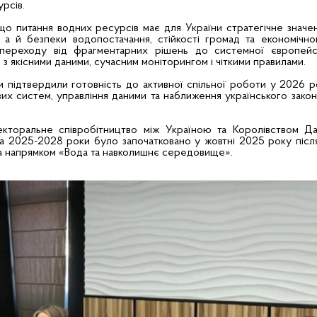
рсів.
що питання водних ресурсів має для України стратегічне значен
 а й безпеки водопостачання, стійкості громад та економічно
переходу від фрагментарних рішень до системної європейс
з якісними даними, сучасним моніторингом і чіткими правилами.
и підтвердили готовність до активної спільної роботи у 2026 р
х систем, управління даними та наближення українського зако
екторальне співробітництво між Україною та Королівством Да
на 2025-2028 роки було започатковано у жовтні 2025 року післ
за напрямком «Вода та навколишнє середовище».