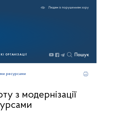
Людям із порушенням зору
Пошук
І ОРГАНІЗАЦІЇ
ними ресурсами
ту з модернізації
сурсами