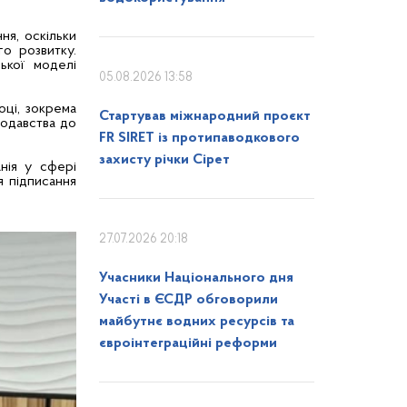
ня, оскільки
го розвитку.
ької моделі
05.08.2026 13:58
оці, зокрема
Стартував міжнародний проєкт
нодавства до
FR SIRET із протипаводкового
захисту річки Сірет
нія у сфері
я підписання
27.07.2026 20:18
Учасники Національного дня
Участі в ЄСДР обговорили
майбутнє водних ресурсів та
євроінтеграційні реформи