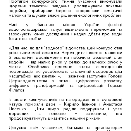
Протягом конкурсного тижня учасники виконували
щоденні тематичні завдання: досліджували локальні
водойми, прибирали береги, створювали тематичні
малюнки та шукали власні рішення екологічних проблем.
Нині у багатьох містах України фахівці
водогосподарської галузі відзначають переможців та
заохочують юних дослідників і надалі дбати про водні
багатства країни.
«Для нас, як для “водного” відомства, цей конкурс став
унікальним моніторингом. Через дитячі квести, малюнки
й екологічні дослідження ми побачили реальний стан
водойм — від малих річок у селах до великих річок у
містах. Особливо приємно вітати сьогоднішніх
переможців, які уособлюють столичний осередок цієї
масштабної еко-кампанії», — зазначив заступник Голови
Держводагентства з питань цифрового розвитку,
цифрових трансформацій та цифровізації Герман
Філатов.
Із шести киян-учасників на нагородження в супроводі
матусь приїхали двоє – Кирило Іванков і Анастасія
Лисенко. Діти щиро раділи подарункам і увазі
дорослих, а головне – запевнили, що
продовжуватимуть цікавитись нашими річками.
Дякуємо всім учасникам, батькам та організаторам