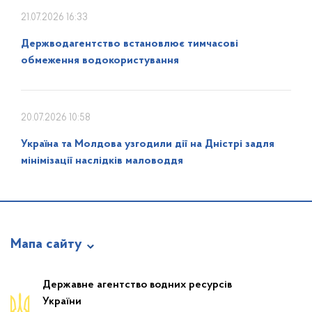
21.07.2026 16:33
Держводагентство встановлює тимчасові
обмеження водокористування
20.07.2026 10:58
Україна та Молдова узгодили дії на Дністрі задля
мінімізації наслідків маловоддя
Мапа сайту
Про відомство
Державне агентство водних ресурсів
України
Діяльність