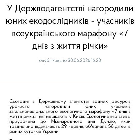
У Держводагентстві нагородили
юних екодослідників - учасників
всеукраїнського марафону «7
днів з життя річки»
опубліковано 30.06.2026 16:28
Сьогодні в Державному агентстві водних ресурсів
урочисто нагородили юних учасників
загальнонаціонального екологічного марафону «7 днів з
життя річки», які мешкають у Києві. Екологічна ініціатива,
приурочена до Міжнародного дня Дунаю, який
традиційно відзначають 29 червня, об'єднала 58 дітей із
різних куточків України.