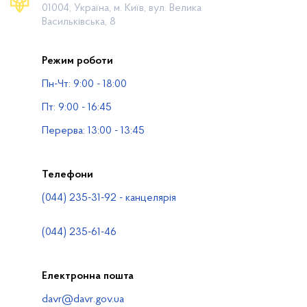
01004, Україна, м. Київ, вул. Велика
Громадянам
Васильківська, 8
Прес-центр
Режим роботи
Публічна інформація
Пн-Чт: 9:00 - 18:00
Водогосподарські організації
Пт: 9:00 - 16:45
Контакти
Перерва: 13:00 - 13:45
Телефони
(044) 235-31-92 - канцелярія
(044) 235-61-46
Електронна пошта
davr@davr.gov.ua