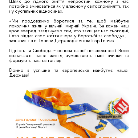
Шлях до гідного життя непростий, кожному з нас
потрібно змінюватися як у власному світосприйнятті, так
і у суспільних відносинах.
«Ми продовжимо боротися за те, щоб майбутні
покоління жили у вільній, мирній Україні. За кожен наш
крок вперед, завдячуємо тим, хто захищає нас сьогодні,
і хто віддав своє життя вчора у боротьбі за свободу», -
зазначив т.в.о. Голови Держводагентва Ігор Гопчак.
Гідність та Свобода – основа нашої незалежності. Вони
визначають наше життя, зумовлюють наші вчинки та
формують наш світогляд.
Віримо в успішне та європейське майбутнє нашої
Держави!