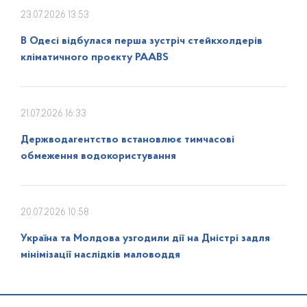
23.07.2026 13:53
В Одесі відбулася перша зустріч стейкхолдерів
кліматичного проєкту PAABS
21.07.2026 16:33
Держводагентство встановлює тимчасові
обмеження водокористування
20.07.2026 10:58
Україна та Молдова узгодили дії на Дністрі задля
мінімізації наслідків маловоддя