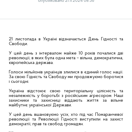
опубліковано 21.11.2024 08:56
21 листопада в Україні відзначається День Гідності та
Свободи.
У цей день з інтервалом майже 10 років почалися дві
революції, в яких була одна мета – вільна, демократична,
європейська держава.
Голоси мільйонів українців злилися в єдиний голос нації.
За свою Гідність та Свободу ми продовжуємо боротися
і сьогодні.
Україна відстоює свою територіальну цілісність та
незалежність у боротьбі з російським агресором. Наші
захисники та захисниці віддають життя за вільне
майбутнє української Держави.
У цей день вшановуємо усіх, хто під час Помаранчевої
революції та Революції Гідності виступили на захист
демократії, прав та свобод громадян.