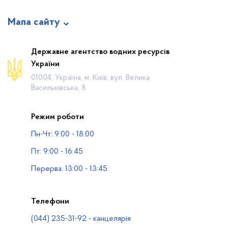
Мапа сайту
Про відомство
Державне агентство водних ресурсів
України
Діяльність
01004, Україна, м. Київ, вул. Велика
Громадянам
Васильківська, 8
Прес-центр
Режим роботи
Публічна інформація
Пн-Чт: 9:00 - 18:00
Водогосподарські організації
Пт: 9:00 - 16:45
Контакти
Перерва: 13:00 - 13:45
Телефони
(044) 235-31-92 - канцелярія