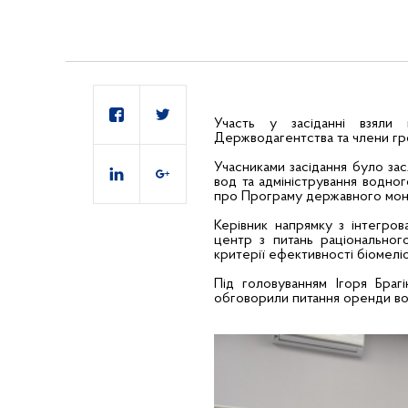
Участь у засіданні взяли 
Держводагентства та члени гр
Учасниками засідання було зас
вод та адміністрування водно
про Програму державного моні
Керівник напрямку з інтегров
центр з питань раціонально
критерії ефективності біомеліо
Під головуванням Ігоря Браг
обговорили питання оренди во