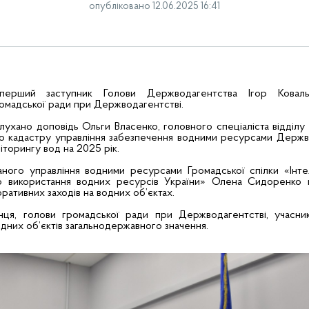
опубліковано 12.06.2025 16:41
перший заступник Голови Держводагентства Ігор Ковальо
омадської ради при Держводагентстві.
лухано доповідь Ольги Власенко, головного спеціаліста відділу
го кадастру управління забезпечення водними ресурсами Держ
торингу вод на 2025 рік.
аного управління водними ресурсами Громадської спілки «Інт
го використання водних ресурсів України» Олена Сидоренко 
ративних заходів на водних об’єктах.
інця, голови громадської ради при Держводагентстві, учасник
дних об’єктів загальнодержавного значення.