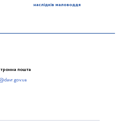
наслідків маловоддя
ктронна пошта
@davr.gov.ua