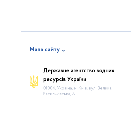
Мапа сайту
Про відомство
Державне агентство водних
Діяльність
ресурсів України
Громадянам
01004, Україна, м. Київ, вул. Велика
Васильківська, 8
Прес-центр
Публічна інформація
Водогосподарські організації
Контакти