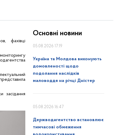
Основні новини
в, фахівці
05.08.2026 17:19
 моніторингу
Україна та Молдова виконують
водагентства
домовленості щодо
подолання наслідків
електуальний
представила
маловоддя на річці Дністер
и засідання
05.08.2026 16:47
Держводагентство встановлює
тимчасові обмеження
водокористування