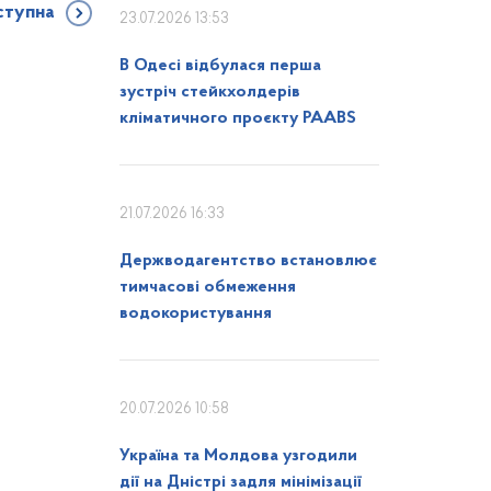
ступна
23.07.2026 13:53
В Одесі відбулася перша
зустріч стейкхолдерів
кліматичного проєкту PAABS
21.07.2026 16:33
Держводагентство встановлює
тимчасові обмеження
водокористування
20.07.2026 10:58
Україна та Молдова узгодили
дії на Дністрі задля мінімізації