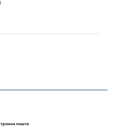
1
ктронна пошта