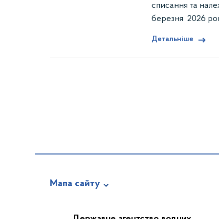
списання та нале
березня 2026 ро
Детальніше
Мапа сайту
Про відомство
Державне агентство водних