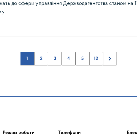
жать до сфери управління Держводагентства станом на 1
ку
1
2
3
4
5
12
Режим роботи
Телефони
Еле