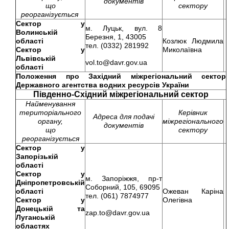
документів
що
сектору
реорганізується
Сектор у
м. Луцьк, вул. 8
Волинській
Березня, 1, 43005
області
Козлюк Людмила
тел. (0332) 281992
Сектор у
Миколаївна
Львівській
vol.to@davr.gov.ua
області
Положення про
Західний міжрегіональний сектор
Державного агентства водних ресурсів України
Південно-Східний міжрегіональний сектор
Найменування
територіального
Керівник
Адреса для подачі
органу,
міжрегіонального
документів
що
сектору
реорганізується
Сектор у
Запорізькій
області
Сектор у
м. Запоріжжя, пр-т
Дніпропетровській
Соборний, 105, 69095
області
Ожеван Каріна
тел. (061) 7874977
Сектор у
Олегівна
Донецькій та
zap.to@davr.gov.ua
Луганській
областях