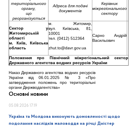
територіального
Керівник
Адреса для подачі
органу,
міжрегіонального
документів
що
сектору
реорганізується
м. Житомир,
Сектор у
вул. Київська, 81,
Житомирській
10001
Сарно Андрій
області
тел. (0412) 512364
Васильович
м. Київ, Київська
область
zhut.to@davr.gov.ua
Положення про Північний міжрегіональний сектор
Державного агентства водних ресурсів України
Наказ Державного агентства водних ресурсів
України від 06.01.2025 № 3 «Про
затвердження положень про територіальні
органи Держводагентства»
Основні новини
05.08.2026 17:19
Україна та Молдова виконують домовленості щодо
подолання наслідків маловоддя на річці Дністер