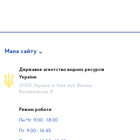
Мапа сайту
Про відомство
Державне агентство водних ресурсів
України
Діяльність
01004, Україна, м. Київ, вул. Велика
Громадянам
Васильківська, 8
Прес-центр
Режим роботи
Публічна інформація
Пн-Чт: 9:00 - 18:00
Водогосподарські організації
Пт: 9:00 - 16:45
Контакти