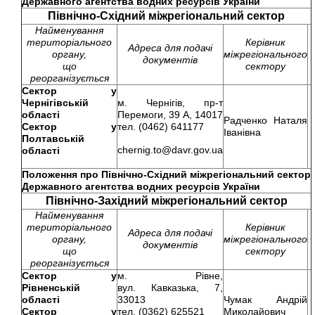
Державного агентства водних ресурсів України
Північно-Східний міжрегіональний сектор
Найменування
територіального
Керівник
Адреса для подачі
органу,
міжрегіонального
документів
що
сектору
реорганізується
Сектор у
Чернігівській
м. Чернігів, пр-т
області
Перемоги, 39 А, 14017
Радченко Наталя
Сектор у
тел. (0462) 641177
Іванівна
Полтавській
chernig.to@davr.gov.ua
області
Положення про
Північно-Східний міжрегіональний сектор
Державного агентства водних ресурсів України
Північно-Західний міжрегіональний сектор
Найменування
територіального
Керівник
Адреса для подачі
органу,
міжрегіонального
документів
що
сектору
реорганізується
Сектор у
м. Рівне,
Рівненській
вул. Кавказька, 7,
області
33013
Чумак Андрій
Сектор у
тел. (0362) 625521
Миколайович