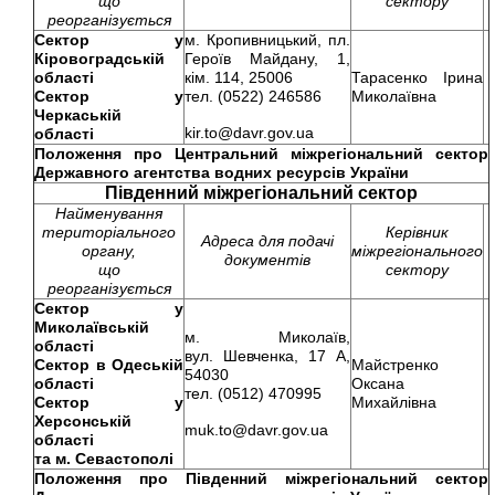
що
сектору
реорганізується
Сектор у
м. Кропивницький, пл.
Кіровоградській
Героїв Майдану, 1,
області
кім. 114, 25006
Тарасенко Ірина
Сектор у
тел. (0522) 246586
Миколаївна
Черкаській
kir.to@davr.gov.ua
області
Положення про
Центральний міжрегіональний сектор
Державного агентства водних ресурсів України
Південний міжрегіональний сектор
Найменування
територіального
Керівник
Адреса для подачі
органу,
міжрегіонального
документів
що
сектору
реорганізується
Сектор у
Миколаївській
м. Миколаїв,
області
вул. Шевченка, 17 А,
Сектор в Одеській
Майстренко
54030
області
Оксана
тел. (0512) 470995
Сектор у
Михайлівна
Херсонській
muk.to@davr.gov.ua
області
та м. Севастополі
Положення про
Південний міжрегіональний сектор