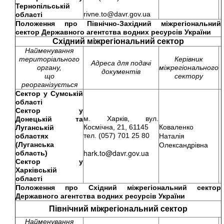
Тернопільській
rivne.to@davr.gov.ua
області
Положення про
Північно-Західний міжрегіональний
сектор Державного агентства водних ресурсів України
Східний міжрегіональний сектор
Найменування
територіального
Керівник
Адреса для подачі
органу,
міжрегіонального
документів
що
сектору
реорганізується
Сектор у Сумській
області
Сектор у
м. Харків, вул.
Донецькій та
Космічна, 21, 61145
Коваленко
Луганській
тел. (057) 701 25 80
областях
Наталія
(Луганська
Олександрівна
hark.to@davr.gov.ua
область)
Сектор у
Харківській
області
Положення про Східний
міжрегіональний сектор
Державного агентства водних ресурсів України
Північний міжрегіональний сектор
Найменування