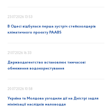
23.07.2026 13:53
В Одесі відбулася перша зустріч стейкхолдерів
кліматичного проєкту PAABS
21.07.2026 16:33
Держводагентство встановлює тимчасові
обмеження водокористування
20.07.2026 10:58
Україна та Молдова узгодили дії на Дністрі задля
мінімізації наслідків маловоддя