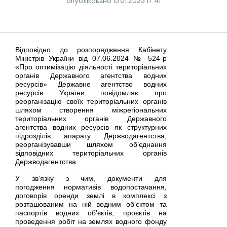
опубліковано 15.01.2025 17:41
Відповідно до розпорядження Кабінету
Міністрів України від 07.06.2024 № 524-р
«Про оптимізацію діяльності територіальних
органів Державного агентства водних
ресурсів» Державне агентство водних
ресурсів України повідомляє про
реорганізацію своїх територіальних органів
шляхом створення міжрегіональних
територіальних органів Державного
агентства водних ресурсів як структурних
підрозділів апарату Держводагентства,
реорганізувавши шляхом об’єднання
відповідних територіальних органів
Держводагентства.
У зв’язку з чим, документи для
погодження нормативів водопостачання,
договорів оренди землі в комплексі з
розташованим на ній водним об’єктом та
паспортів водних об’єктів, проєктів на
проведення робіт на землях водного фонду