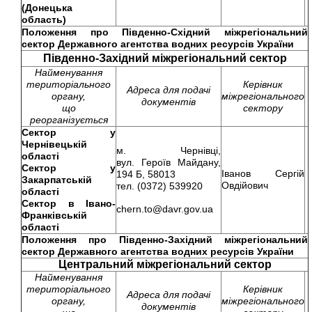
(Донецька
область)
Положення про
Південно-Східний міжрегіональний
сектор Державного агентства водних ресурсів України
Південно-Західний міжрегіональний сектор
Найменування
територіального
Керівник
Адреса для подачі
органу,
міжрегіонального
документів
що
сектору
реорганізується
Сектор у
Чернівецькій
м. Чернівці,
області
вул. Героїв Майдану,
Сектор у
Іванов Сергій
194 Б, 58013
Закарпатській
Овдійович
тел. (0372) 539920
області
Сектор в Івано-
chern.to@davr.gov.ua
Франківській
області
Положення про
Південно-Західний міжрегіональний
сектор Державного агентства водних ресурсів України
Центральний міжрегіональний сектор
Найменування
територіального
Керівник
Адреса для подачі
органу,
міжрегіонального
документів