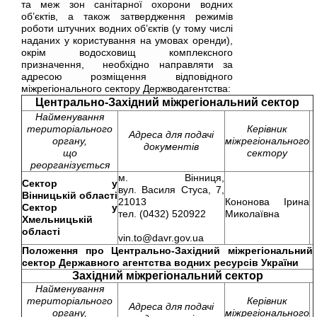
та меж зон санітарної охорони водних
об’єктів, а також затвердження режимів
роботи штучних водних об’єктів (у тому числі
наданих у користування на умовах оренди),
окрім водосховищ комплексного
призначення, необхідно направляти за
адресою розміщення відповідного
міжрегіонального сектору Держводагентства:
Центрально-Західний міжрегіональний сектор
Найменування
територіального
Керівник
Адреса для подачі
органу,
міжрегіонального
документів
що
сектору
реорганізується
м. Вінниця,
Сектор у
вул. Василя Стуса, 7,
Вінницькій області
21013
Кононова Ірина
Сектор у
тел. (0432) 520922
Миколаївна
Хмельницькій
області
vin.to@davr.gov.ua
Положення про
Центрально-Західний міжрегіональний
сектор Державного агентства водних ресурсів України
Західний міжрегіональний сектор
Найменування
територіального
Керівник
Адреса для подачі
органу,
міжрегіонального