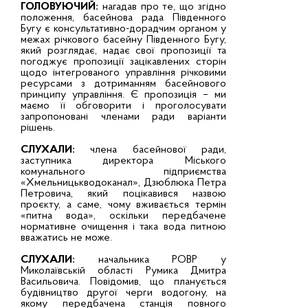
ГОЛОВУЮЧИЙ:
нагадав про те, що згідно
положення, басейнова рада Південного
Бугу є консультативно-дорадчим органом у
межах річкового басейну Південного Бугу,
який розглядає, надає свої пропозиції та
погоджує пропозиції зацікавлених сторін
щодо інтегрованого управління річковими
ресурсами з дотриманням басейнового
принципу управління. Є пропозиція – ми
маємо її обговорити і проголосувати
запропоновані членами ради варіанти
рішень.
СЛУХАЛИ:
члена басейнової ради,
заступника директора Міського
комунального підприємства
«Хмельницькводоканал», Дзюблюка Петра
Петровича, який поцікавився назвою
проєкту, а саме, чому вживається термін
«питна вода», оскільки передбачене
нормативне очищення і така вода питною
вважатись не може.
СЛУХАЛИ:
начальника РОВР у
Миколаївській області Румика Дмитра
Васильовича. Повідомив, що планується
будівництво другої черги водогону, на
якому передбачена станція повного