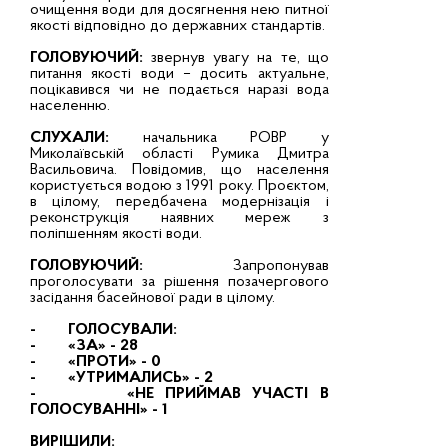
очищення води для досягнення нею питної
якості відповідно до державних стандартів.
ГОЛОВУЮЧИЙ:
звернув увагу на те, що
питання якості води – досить актуальне,
поцікавився чи не подається наразі вода
населенню.
СЛУХАЛИ:
начальника РОВР у
Миколаївській області Румика Дмитра
Васильовича. Повідомив, що населення
користується водою з 1991 року. Проєктом,
в цілому, передбачена модернізація і
реконструкція наявних мереж з
поліпшенням якості води.
ГОЛОВУЮЧИЙ:
Запропонував
проголосувати за рішення позачергового
засідання басейнової ради в цілому.
- ГОЛОСУВАЛИ:
- «ЗА» - 28
- «ПРОТИ» - 0
- «УТРИМАЛИСЬ» - 2
- «НЕ ПРИЙМАВ УЧАСТІ В
ГОЛОСУВАННІ» - 1
ВИРІШИЛИ: