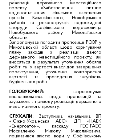
реалізації державного інвестиційного
проекту «Забезпечення питним
водопостачанням сільських населених
пунктів Казанківського, Новобузького
районів та реконструкція водоскидної
споруди Софіївського водосховища
Новобузького району Миколаївської
області».
Запропонував погодити пропозиції РОВР у
Миколаївській області щодо коригування
плану заходів з реалізації даного
державного інвестиційного проєкту, які
вносяться в результат
і уточнення обсягів
робіт та їх вартості внаслідок завершення
проєктування, уточнення кошторисної
вартості та проведення закупівель
будівельних робіт.
ГОЛОВУЮЧИЙ:
запропонував
висловлюватись щодо пропозицій та
зауважень з приводу реалізації державного
інвестиційного проєкту.
СЛУХАЛИ:
Заступника начальника ВП
«Южно-Українська АЕС» ДП «НАЕК
«Енергоатом», каскаду ГЕС-ГАЕС
Москаленко Миколу Миколайовича,
поцікавився якістю води у Софіївському