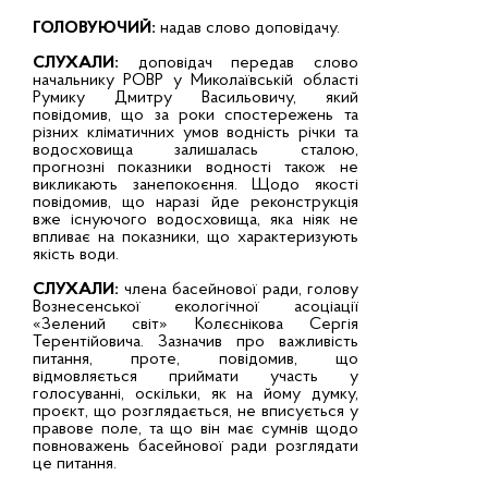
ГОЛОВУЮЧИЙ:
надав слово доповідачу.
СЛУХАЛИ:
доповідач передав слово
начальнику РОВР у Миколаївській області
Румику Дмитру Васильовичу, який
повідомив, що за роки спостережень та
різних кліматичних умов водність річки та
водосховища залишалась сталою,
прогнозні показники водності також не
викликають занепокоєння. Щодо якості
повідомив, що наразі йде реконструкція
вже існуючого водосховища, яка ніяк не
впливає на показники, що характеризують
якість води.
СЛУХАЛИ:
члена басейнової ради, голову
Вознесенської екологічної асоціації
«Зелений світ» Колєснікова Сергія
Терентійовича. Зазначив про важливість
питання, проте, повідомив, що
відмовляється приймати участь у
голосуванні, оскільки, як на йому думку,
проєкт, що розглядається, не вписується у
правове поле, та що він має сумнів щодо
повноважень басейнової ради розглядати
це питання.