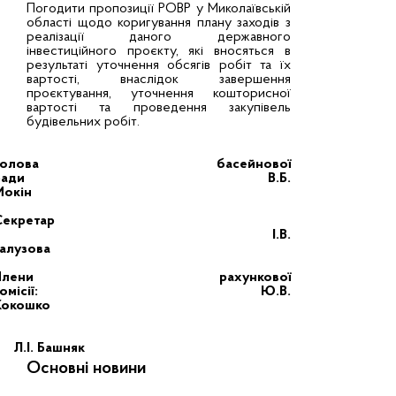
Погодити пропозиції РОВР у Миколаївській
області щодо коригування плану заходів з
реалізації даного державного
інвестиційного проєкту, які вносяться в
результаті уточнення обсягів робіт та їх
вартості, внаслідок завершення
проєктування, уточнення кошторисної
вартості та проведення закупівель
будівельних робіт.
Голова басейнової
ради В.Б.
Мокін
Секретар
І.В.
Галузова
Члени рахункової
комісії: Ю.В.
Кокошко
Л.І. Башняк
Основні новини