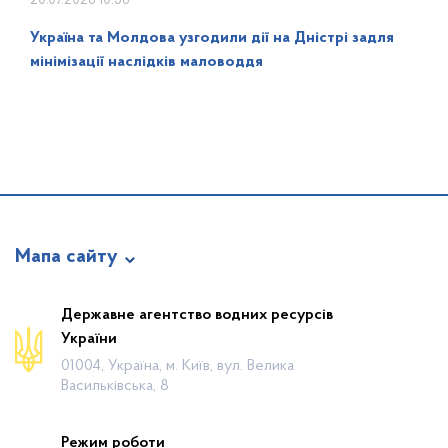
20.07.2026 10:58
Україна та Молдова узгодили дії на Дністрі задля
мінімізації наслідків маловоддя
Мапа сайту
Про відомство
Державне агентство водних ресурсів
України
Діяльність
01004, Україна, м. Київ, вул. Велика
Громадянам
Васильківська, 8
Прес-центр
Режим роботи