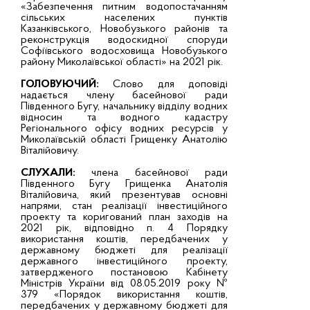
«Забезпечення питним водопостачанням
сільських населених пунктів
Казанківського, Новобузького районів та
реконструкція водоскидної споруди
Софіївського водосховища Новобузького
району Миколаївської області» на 2021 рік.
ГОЛОВУЮЧИЙ:
Слово для доповіді
надається члену басейнової ради
Південного Бугу, начальнику відділу водних
відносин та водного кадастру
Регіонального офісу водних ресурсів у
Миколаївській області Грищенку Анатолію
Віталійовичу.
СЛУХАЛИ:
члена басейнової ради
Південного Бугу Грищенка Анатолія
Віталійовича, який презентував основні
напрями, стан реалізації інвестиційного
проекту та коригований план заходів на
2021 рік, відповідно п. 4 Порядку
використання коштів, передбачених у
державному бюджеті для реалізації
державного інвестиційного проекту,
затвердженого постановою Кабінету
Міністрів України від 08.05.2019 року №
379 «Порядок використання коштів,
передбачених у державному бюджеті для