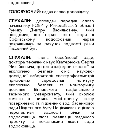
водосховищі.
ГОЛОВУЮЧИЙ:
надав слово доповідачу.
СЛУХАЛИ:
доповідач передав слово
начальнику РОВР у Миколаївській області
Румику Дмитру Васильовичу, який
повідомив, що наразі якість води в
Софіївському водосховищі наразі
покращилась за рахунок водності річки
Південний Буг.
СЛУХАЛИ:
члена басейнової ради,
доктора технічних наук Кватернюка Сергія
Михайловича, доцента кафедри екології та
екологічної безпеки, с.н.с. науково-
дослідної лабораторії спектрофотометрії
природних середовищ Інституту
екологічної безпеки та моніторингу
довкілля Вінницького національного
технічного університету, який очолює
комісію з питань моніторингу стану
поверхневих та підземних вод басейнової
ради Південного Бугу. Поцікавився оцінкою
перспективи водності річки та
водосховища після реалізації згаданого
проекту та показниками якості води
водосховища.