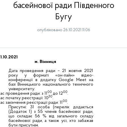
басейнової ради Південного
Бугу
опубліковано 26.10.2021 11:06
21.10.2021
м. Вінниця
Дата проведення ради – 21 жовтня 2021
року у форматі «он-лайн» відео-
конференції в додатку Google Meet на
базі Вінницького національного технічного
університету.
00
00
ас проведення ради: з 11
до 12
.
30
ас початку реєстрації: 10
.
00
ас закінчення реєстрації ради: 11
.
Присутні: 31 особа (перелік додається
(Додаток 1) з 55 членів басейнової ради,
що складає 56 % від загального складу
басейнової ради, а також усі, хто забажав
бути присутнім.