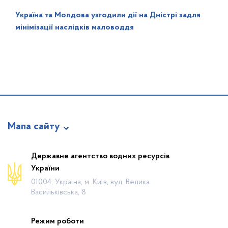
Україна та Молдова узгодили дії на Дністрі задля
мінімізації наслідків маловоддя
Мапа сайту
Про відомство
Державне агентство водних ресурсів
України
Діяльність
01004, Україна, м. Київ, вул. Велика
Громадянам
Васильківська, 8
Прес-центр
Режим роботи
Публічна інформація