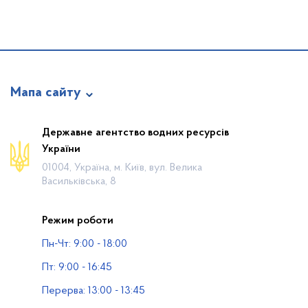
Мапа сайту
Про відомство
Державне агентство водних ресурсів
України
Діяльність
01004, Україна, м. Київ, вул. Велика
Громадянам
Васильківська, 8
Прес-центр
Режим роботи
Публічна інформація
Пн-Чт: 9:00 - 18:00
Водогосподарські організації
Пт: 9:00 - 16:45
Контакти
Перерва: 13:00 - 13:45