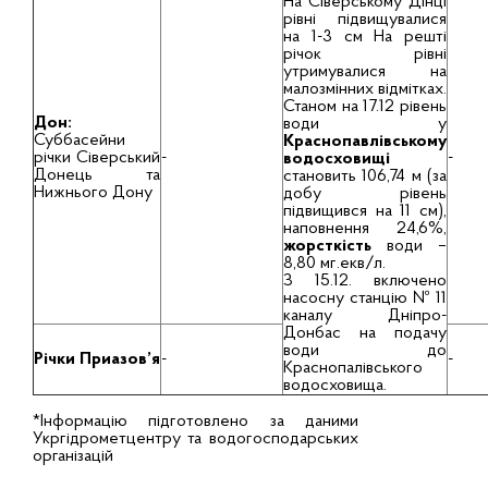
На Сіверському Дінці
рівні підвищувалися
на 1-3 см На решті
річок рівні
утримувалися на
малозмінних відмітках.
Станом на 17.12 рівень
Дон:
води у
Суббасейни
Краснопавлівському
річки Сіверський
-
-
водосховищі
Донець та
становить 106,74 м (за
Нижнього Дону
добу рівень
підвищився на 11 см),
наповнення 24,6%,
жорсткість
води –
8,80 мг.екв/л.
З 15.12. включено
насосну станцію № 11
каналу Дніпро-
Донбас на подачу
води до
Річки Приазов’я
-
-
Краснопалівського
водосховища.
*Інформацію підготовлено за даними
Укргідрометцентру та водогосподарських
організацій