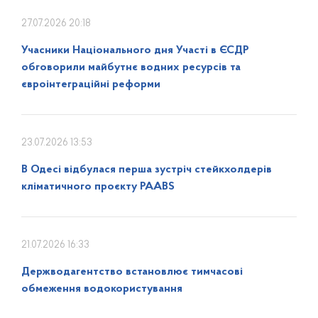
27.07.2026 20:18
Учасники Національного дня Участі в ЄСДР
обговорили майбутнє водних ресурсів та
євроінтеграційні реформи
23.07.2026 13:53
В Одесі відбулася перша зустріч стейкхолдерів
кліматичного проєкту PAABS
21.07.2026 16:33
Держводагентство встановлює тимчасові
обмеження водокористування