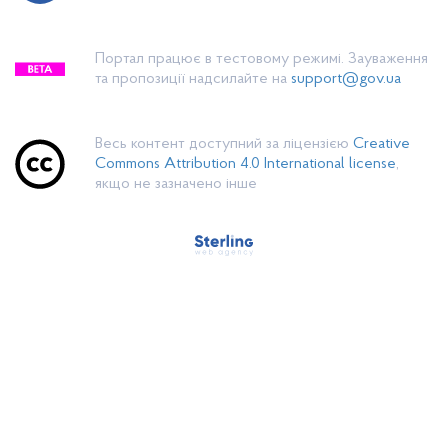
Портал працює в тестовому режимі. Зауваження
та пропозиції надсилайте на
support@gov.ua
Весь контент доступний за ліцензією
Creative
Commons Attribution 4.0 International license
,
якщо не зазначено інше