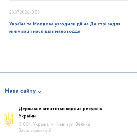
20.07.2026 10:58
Україна та Молдова узгодили дії на Дністрі задля
мінімізації наслідків маловоддя
Мапа сайту
Про відомство
Державне агентство водних ресурсів
України
Діяльність
01004, Україна, м. Київ, вул. Велика
Громадянам
Васильківська, 8