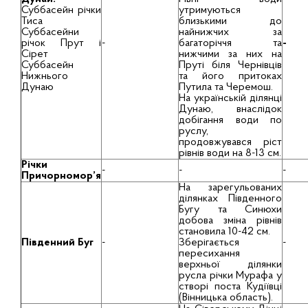
Суббасейн річки
утримуються
Тиса
близькими до
Суббасейни
найнижчих за
річок Прут і
-
багаторіччя та
-
Сірет
нижчими за них на
Суббасейн
Пруті біля Чернівців
Нижнього
та його притоках
Дунаю
Путила та Черемош.
На українській ділянці
Дунаю, внаслідок
добігання води по
руслу,
продовжувався ріст
рівнів води на 8-13 см.
Річки
-
-
-
Причорномор’я
На зарегульованих
ділянках Південного
Бугу та Синюхи
добова зміна рівнів
становила 10-42 см.
Південний Буг
-
Зберігається
-
пересихання
верхньої ділянки
русла річки Мурафа у
створі поста Кудіївці
(Вінницька область).