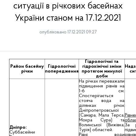
ситуації в річкових басейнах
України станом на 17.12.2021
опубліковано 17.12.2021 09:27
Гідрологічні та
Район басейну
Гідрологічні
гідрохімічні зміни
Надз
річки
попередження
протягом минулої
си
доби
На річках переважали
підвищення рівнів на
1-6 см.
Спостерігається
стояча вода на
ділянках річок
Дніпропетровської
(Самара, Мала Терса,
Рівне
Мокра Сура) та
обла
Волинської (Вижівка,
За р
Дніпро:
Турія) областей.
підв
Суббасейни
Рівні води
рівнів