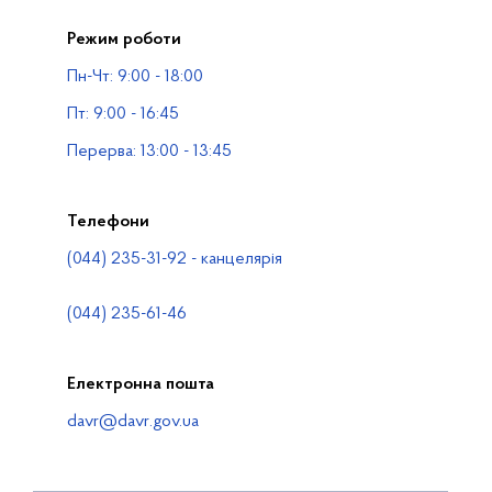
Прес-центр
Режим роботи
Публічна інформація
Пн-Чт: 9:00 - 18:00
Водогосподарські організації
Пт: 9:00 - 16:45
Контакти
Перерва: 13:00 - 13:45
Телефони
(044) 235-31-92 - канцелярія
(044) 235-61-46
Електронна пошта
davr@davr.gov.ua