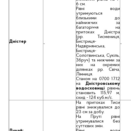
6 см.
Рівні води
утримуються
близькими до
найнижчих за
багаторіччя на
притоках Дністра
(рр. Тисмениця,
Дністер
Бистриця-
-
-
Надвірнянська,
Бистриця-
Солотвинська, Сукіль,
Збруч) та нижчими за
них на окремих
ділянках рр. Свіча,
Лімниця.
Станом на 07.00 17.12
на
Дністровському
водосховищі
рівень
становить 115,97 м,
скид - 124 куб.м/с.
На притоках Тиси
рівні знижувалися до
23 см за добу.
На Пруті рівні
утримувалися без
суттєвих змін.
Дунай:
Рівні води