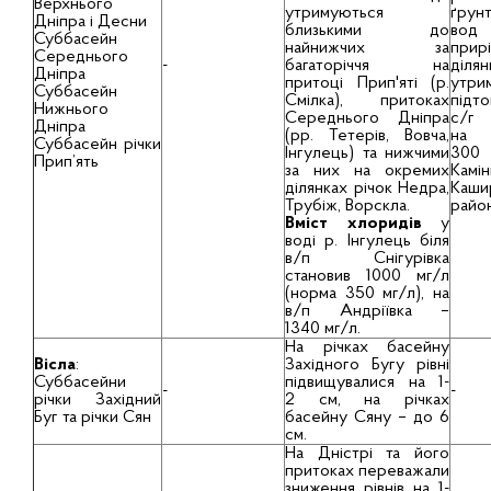
Верхнього
утримуються
ґрун
Дніпра і Десни
близькими до
во
Суббасейн
найнижчих за
прир
Середнього
-
багаторіччя на
ділян
Дніпра
притоці Прип'яті (р.
утри
Суббасейн
Смілка), притоках
підт
Нижнього
Середнього Дніпра
с/г 
Дніпра
(рр. Тетерів, Вовча,
на 
Суббасейн річки
Інгулець) та нижчими
300
Прип’ять
за них на окремих
Камін
ділянках річок Недра,
Каши
Трубіж, Ворскла.
район
Вміст хлоридів
у
воді р. Інгулець біля
в/п Снігурівка
становив 1000 мг/л
(норма 350 мг/л), на
в/п Андріївка –
1340 мг/л.
На річках басейну
Вісла
:
Західного Бугу рівні
Суббасейни
підвищувалися на 1-
-
-
річки Західний
2 см, на річках
Буг та річки Сян
басейну Сяну – до 6
см.
На Дністрі та його
притоках переважали
зниження рівнів на 1-