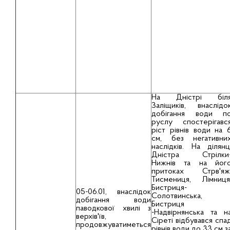
На Дністрі біл
Заліщиків, внаслідо
добігання води п
руслу спостерігавс
ріст рівнів води на 
см, без негативни
наслідків. На ділянц
Дністра Стрілки
Нижнів та на йог
притоках Стрв'яж
Тисмениця, Лімниця
Бистриця-
05-06.01, внаслідок
Солотвинська,
добігання води
Бистриця
паводкової хвилі з
-Надвірнянська та н
верхів'їв,
Сіреті відбувався спа
продовжуватиметься
рівнів води до 33 см з