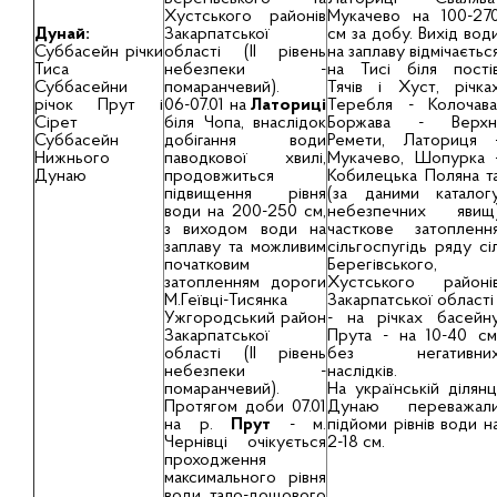
Хустського районів
Мукачево на 100-27
Дунай:
Закарпатської
см за добу. Вихід вод
Суббасейн річки
області (ІІ рівень
на заплаву відмічаєтьс
Тиса
небезпеки -
на Тисі біля пості
Суббасейни
помаранчевий).
Тячiв і Хуст, річка
річок Прут і
06-07.01 на
Латориці
Теребля - Колочава
Сірет
біля Чопа, внаслідок
Боржава - Верхн
Суббасейн
добігання води
Ремети, Латориця 
Нижнього
паводкової хвилі,
Мукачево, Шопурка 
Дунаю
продовжиться
Кобилецька Поляна т
підвищення рівня
(за даними каталог
води на 200-250 см,
небезпечних явищ
з виходом води на
часткове затопленн
заплаву та можливим
сільгоспугідь ряду сі
початковим
Берегівського,
затопленням дороги
Хустського районі
М.Геївці-Тисянка
Закарпатської області
Ужгородський район
- на річках басейн
Закарпатської
Прута - на 10-40 см
області (ІІ рівень
без негативни
небезпеки -
наслідків.
помаранчевий).
На українській ділянц
Протягом доби 07.01
Дунаю переважал
на р.
Прут
- м.
підйоми рівнів води н
Чернiвцi очiкується
2-18 см.
проходження
максимального рiвня
води тало-дощового