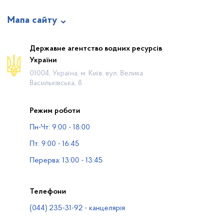
Мапа сайту
Про відомство
Державне агентство водних ресурсів
України
Діяльність
01004, Україна, м. Київ, вул. Велика
Громадянам
Васильківська, 8
Прес-центр
Режим роботи
Публічна інформація
Пн-Чт: 9:00 - 18:00
Водогосподарські організації
Пт: 9:00 - 16:45
Контакти
Перерва: 13:00 - 13:45
Телефони
(044) 235-31-92 - канцелярія