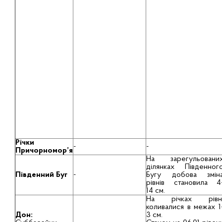
Річки
-
-
Причорномор’я
На зарегульовани
ділянках Південног
Південний Буг
-
Бугу добова змін
рівнів становила 4
14 см.
На річках рівн
коливалися в межах 1
Дон:
3 см.