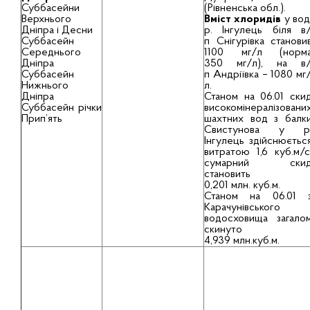
Суббасейни
(Рівненська обл.).
Верхнього
Вміст хлоридів
у вод
Дніпра і Десни
р. Інгулець біля в
Суббасейн
п Снігурівка станови
Середнього
1100 мг/л (норм
Дніпра
350 мг/л), на в
Суббасейн
п Андріївка – 1080 мг
Нижнього
л.
Дніпра
Станом на 06.01 ски
Суббасейн річки
високомінералізовани
Прип’ять
шахтних вод з балк
Свистунова у р
Інгулець здійснюєтьс
витратою 1,6 куб.м/с
сумарний ски
становить
0,201 млн. куб.м.
Станом на 06.01 
Карачунівського
водосховища загало
скинуто
4,939 млн.куб.м.