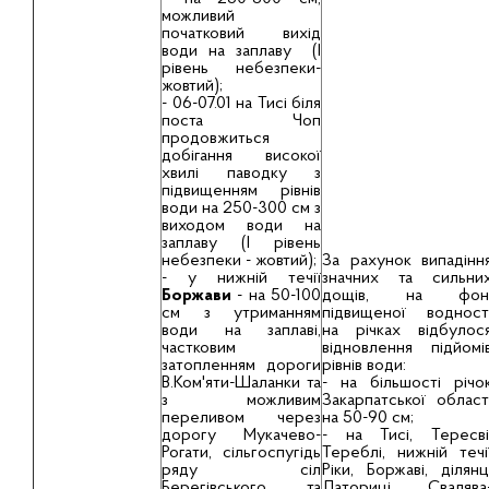
можливий
початковий вихід
води на заплаву (І
рівень небезпеки-
жовтий);
- 06-07.01 на Тисі біля
поста Чоп
продовжиться
добiгання високої
хвилi паводку з
пiдвищенням рівнів
води на 250-300 см з
виходом води на
заплаву (І рівень
небезпеки - жовтий);
За рахунок випадінн
- у нижній течії
значних та сильни
Боржави
- на 50-100
дощів, на фон
см з утриманням
підвищеної водност
води на заплаві,
на річках відбулос
частковим
відновлення підйомі
затопленням дороги
рівнів води:
В.Ком'яти-Шаланки та
- на більшості річо
з можливим
Закарпатської област
переливом через
на 50-90 см;
дорогу Мукачево-
- на Тисі, Тересві
Рогати, сільгоспугідь
Тереблі, нижній течі
ряду сіл
Ріки, Боржаві, ділянц
Берегівського та
Латориці Свалява