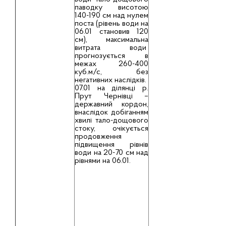
паводку висотою
140-190 см над нулем
поста (рiвень води на
06.01 становив 120
см), максимальна
витрата води
прогнозується в
межах 260-400
куб.м/с, без
негативних наслідків.
07.01 на дiлянцi р.
Прут Чернiвцi –
державний кордон,
внаслідок добiганням
хвилi тало-дощового
стоку, очiкується
продовження
пiдвищення рiвнiв
води на 20-70 см над
рівнями на 06.01.