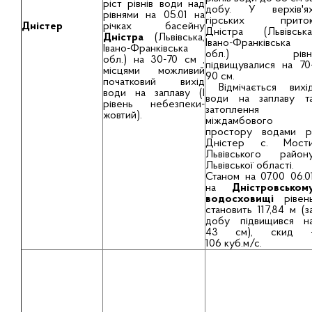
ріст рівнів води над
добу. У верхів'я
рівнями на 05.01 на
гірських прито
Дністер
рiчках басейну
Дністра (Львівська
Днiстра
(Львiвська,
Івано-Франківська
Iвано-Франкiвська
обл.) рівн
обл.) на 30-70 см ,
підвищувалися на 70
мiсцями можливий
90 см.
початковий вихiд
Відмічається вихі
води на заплаву (І
води на заплаву т
рівень небезпеки-
затоплення
жовтий).
міждамбового
простору водами р
Дністер с. Мост
Львівського район
Львівської області.
Станом на 07.00 06.0
на
Дністровськом
водосховищі
рівен
становить 117,84 м (з
добу підвищився н
43 см), скид 
106 куб.м/с.