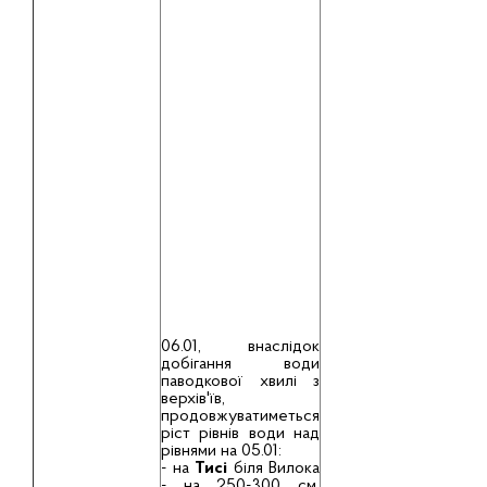
06.01, внаслідок
добігання води
паводкової хвилі з
верхів'їв,
продовжуватиметься
ріст рівнів води над
рівнями на 05.01:
- на
Тисі
біля Вилока
- на 250-300 см,