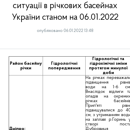
ситуації в річкових басейнах
України станом на 06.01.2022
опубліковано 06.01.2022 13:48
Гідрологічні та
Район басейну
Гідрологічні
гідрохімічні зміни
річки
попередження
протягом минулої
доби
На річках переважал
підвищення рівні
води на 1-6 см
Внаслідок відлиги т
опадів на окреми
річках басейні
Прип'яті рівн
підвищувалися до 4
см, з утриманням вод
на заплаві р.Горинь 
створі пост
Дніпро:
Дубровиця