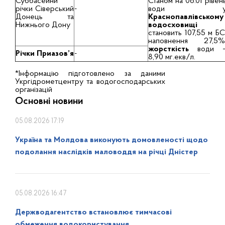
Суббасейни
Станом на 06.01 рівен
річки Сіверський
-
води 
Донець та
Краснопавлівському
Нижнього Дону
водосховищі
становить 107,55 м БС
наповнення 27,5%
жорсткість
води 
Річки Приазов’я
-
8,90 мг.екв/л.
*Інформацію підготовлено за даними
Укргідрометцентру та водогосподарських
організацій
Основні новини
05.08.2026 17:19
Україна та Молдова виконують домовленості щодо
подолання наслідків маловоддя на річці Дністер
05.08.2026 16:47
Держводагентство встановлює тимчасові
обмеження водокористування