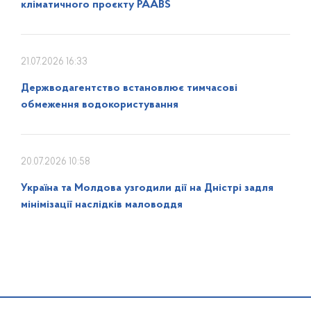
кліматичного проєкту PAABS
21.07.2026 16:33
Держводагентство встановлює тимчасові
обмеження водокористування
20.07.2026 10:58
Україна та Молдова узгодили дії на Дністрі задля
мінімізації наслідків маловоддя