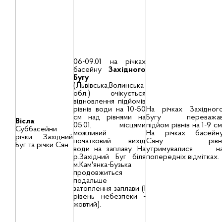
06-09.01 на рiчках
басейну
Захiдного
Бугу
(Львiвська,Волинська
обл.) очiкується
відновлення пiдйомів
рiвнiв води на 10-50
На річках Західног
см над рiвнями на
Бугу переважа
Вісла
:
05.01, мiсцями
підйом рівнів на 1-9 см
Суббасейни
можливий
На річках басейн
річки Західний
початковий вихiд
Сяну рівн
Буг та річки Сян
води на заплаву. На
утримувалися н
р.Захiдний Буг бiля
попередніх відмітках.
м.Кам'янка-Бузька
продовжиться
подальше
затоплення заплави (І
рівень небезпеки -
жовтий).