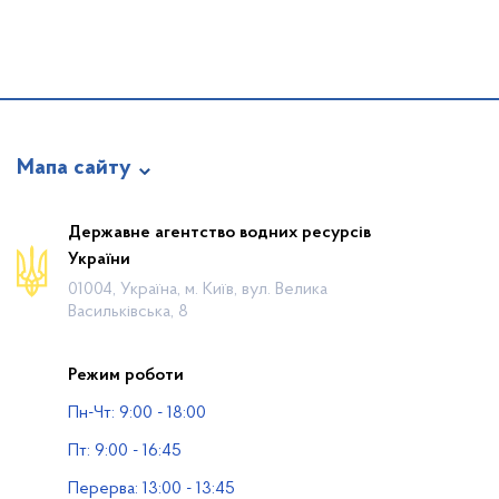
Мапа сайту
Про відомство
Державне агентство водних ресурсів
України
Діяльність
01004, Україна, м. Київ, вул. Велика
Громадянам
Васильківська, 8
Прес-центр
Режим роботи
Публічна інформація
Пн-Чт: 9:00 - 18:00
Водогосподарські організації
Пт: 9:00 - 16:45
Контакти
Перерва: 13:00 - 13:45