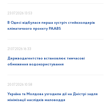
23.07.2026 13:53
В Одесі відбулася перша зустріч стейкхолдерів
кліматичного проєкту PAABS
21.07.2026 16:33
Держводагентство встановлює тимчасові
обмеження водокористування
20.07.2026 10:58
Україна та Молдова узгодили дії на Дністрі задля
мінімізації наслідків маловоддя