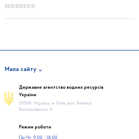
03.01.2023 12:51
Мапа сайту
Про відомство
Державне агентство водних ресурсів
України
Діяльність
01004, Україна, м. Київ, вул. Велика
Громадянам
Васильківська, 8
Прес-центр
Режим роботи
Публічна інформація
Пн-Чт: 9:00 - 18:00