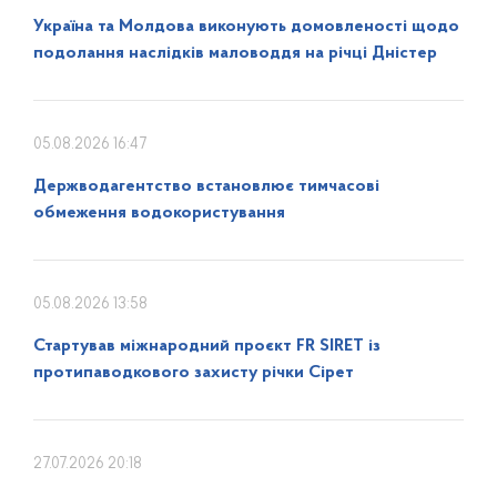
Україна та Молдова виконують домовленості щодо
подолання наслідків маловоддя на річці Дністер
05.08.2026 16:47
Держводагентство встановлює тимчасові
обмеження водокористування
05.08.2026 13:58
Стартував міжнародний проєкт FR SIRET із
протипаводкового захисту річки Сірет
27.07.2026 20:18