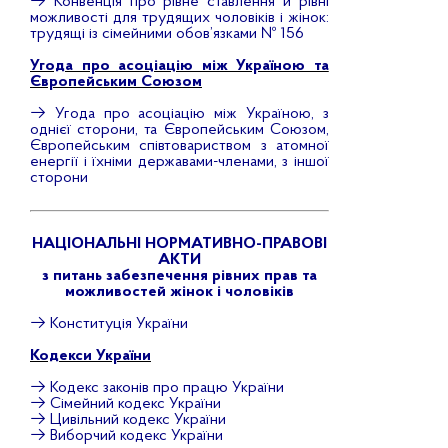
→
Конвенція про рівне ставлення й рівні
можливості для трудящих чоловіків і жінок:
трудящі із сімейними обов’язками № 156
Угода про асоціацію між Україною та
Європейським Союзом
→
Угода про асоціацію між Україною, з
однієї сторони, та Європейським Союзом,
Європейським співтовариством з атомної
енергії і їхніми державами-членами, з іншої
сторони
НАЦІОНАЛЬНІ НОРМАТИВНО-ПРАВОВІ
АКТИ
з питань забезпечення рівних прав та
можливостей жінок і чоловіків
→
Конституція України
Кодекси України
→
Кодекс законів про працю України
→
Сімейний кодекс України
→
Цивільний кодекс України
→
Виборчий кодекс України