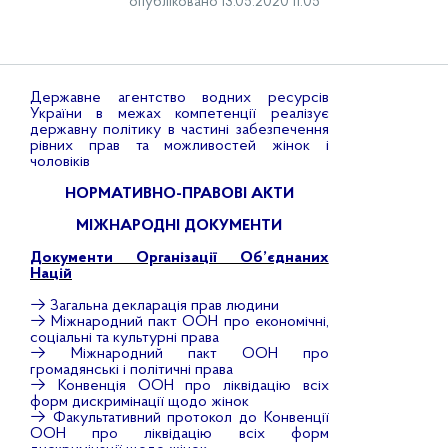
опубліковано 13.05.2020 11:05
Державне агентство водних ресурсів
України в межах компетенції реалізує
державну політику в частині забезпечення
рівних прав та можливостей жінок і
чоловіків
НОРМАТИВНО-ПРАВОВІ АКТИ
МІЖНАРОДНІ ДОКУМЕНТИ
Документи Організації Об’єднаних
Націй
→
Загальна декларація прав людини
→
Міжнародний пакт ООН про економічні,
соціальні та культурні права
→
Міжнародний пакт ООН про
громадянські і політичні права
→
Конвенція ООН про ліквідацію всіх
форм дискримінації щодо жінок
→
Факультативний протокол до Конвенції
ООН про ліквідацію всіх форм