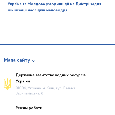
Україна та Молдова узгодили дії на Дністрі задля
мінімізації наслідків маловоддя
Мапа сайту
Про відомство
Державне агентство водних ресурсів
України
Діяльність
01004, Україна, м. Київ, вул. Велика
Громадянам
Васильківська, 8
Прес-центр
Режим роботи
Публічна інформація