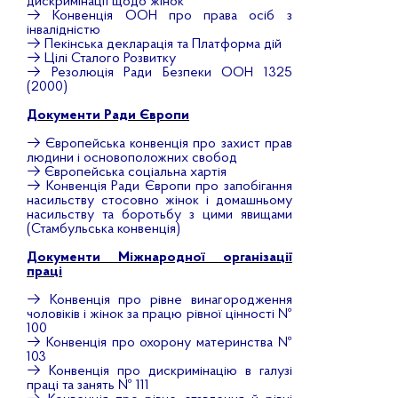
дискримінації щодо жінок
→
Конвенція ООН про права осіб з
інвалідністю
→
Пекінська декларація та Платформа дій
→
Цілі Сталого Розвитку
→
Резолюція Ради Безпеки ООН 1325
(2000)
Документи Ради Європи
→
Європейська конвенція про захист прав
людини і основоположних свобод
→
Європейська соціальна хартія
→
Конвенція Ради Європи про запобігання
насильству стосовно жінок і домашньому
насильству та боротьбу з цими явищами
(Стамбульська конвенція)
Документи Міжнародної організації
праці
→
Конвенція про рівне винагородження
чоловіків і жінок за працю рівної цінності №
100
→
Конвенція про охорону материнства №
103
→
Конвенція про дискримінацію в галузі
праці та занять № 111