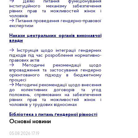
→
Деякі питання функціонування
інституційного механізму забезпечення
рівних прав та можливостей жінок і
чоловіків
→
Питання проведення гендерно-правової
експертизи
Накази центральних органів виконавчої
влади
→
Інструкція щодо інтеграції гендерних
підходів під час розроблення нормативно-
правових актів
→
Методичні рекомендації щодо
впровадження та застосування гендерно
орієнтованого підходу в бюджетному
процесі
→
Методичні рекомендації щодо внесення
до колективних договорів та угод
положень, спрямованих на забезпечення
рівних прав та можливостей жінок і
чоловіків у трудових відносинах
Бібліотека з питань ґендерної рівності
Основні новини
05.08.2026 17:19