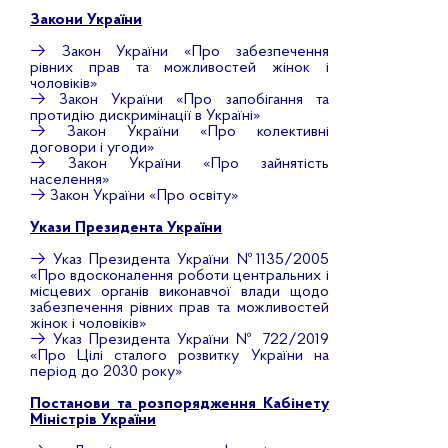
Закони України
→
Закон України «Про забезпечення
рівних прав та можливостей жінок і
чоловіків»
→
Закон України «Про запобігання та
протидію дискримінації в Україні»
→
Закон України «Про колективні
договори і угоди»
→
Закон України «Про зайнятість
населення»
→
Закон України «Про освіту»
Укази Президента України
→
Указ Президента України №1135/2005
«Про вдосконалення роботи центральних і
місцевих органів виконавчої влади щодо
забезпечення рівних прав та можливостей
жінок і чоловіків»
→
Указ Президента України № 722/2019
«Про Цілі сталого розвитку України на
період до 2030 року»
Постанови та розпорядження Кабінету
Міністрів України