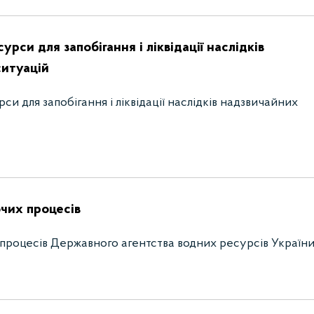
урси для запобігання і ліквідації наслідків
ситуацій
си для запобігання і ліквідації наслідків надзвичайних
их процесів
процесів Державного агентства водних ресурсів Україн