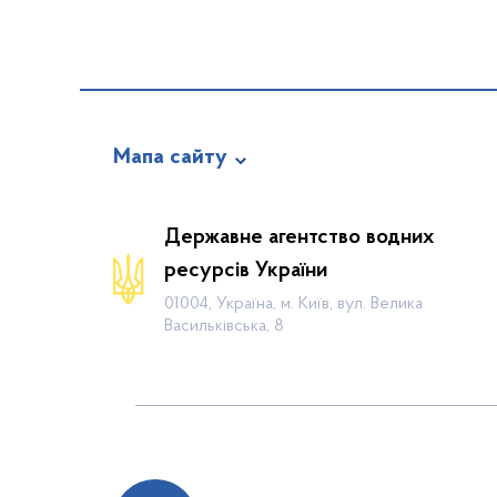
Мапа сайту
Про відомство
Державне агентство водних
Діяльність
ресурсів України
Громадянам
01004, Україна, м. Київ, вул. Велика
Васильківська, 8
Прес-центр
Публічна інформація
Водогосподарські організації
Контакти