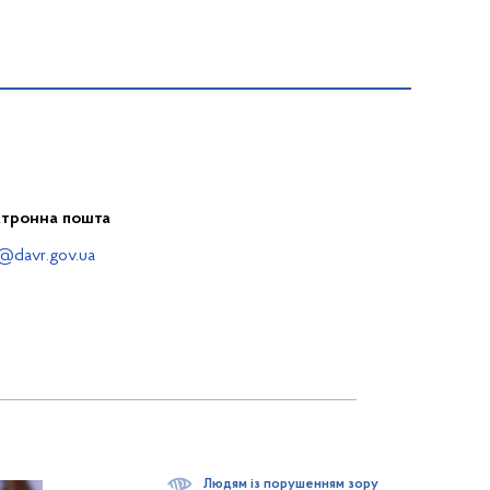
ктронна пошта
@davr.gov.ua
Людям із порушенням зору