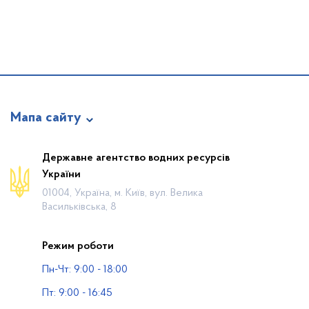
Мапа сайту
Про відомство
Державне агентство водних ресурсів
України
Діяльність
01004, Україна, м. Київ, вул. Велика
Громадянам
Васильківська, 8
Прес-центр
Режим роботи
Публічна інформація
Пн-Чт: 9:00 - 18:00
Водогосподарські організації
Пт: 9:00 - 16:45
Контакти