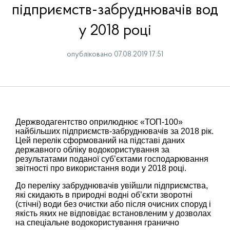
підприємств-забруднювачів вод
у 2018 році
опубліковано 07.08.2019 17:51
Держводагентство оприлюднює «ТОП-100»
найбільших підприємств-забруднювачів за 2018 рік.
Цей перелік сформований на підставі даних
державного обліку водокористування за
результатами поданої суб’єктами господарювання
звітності про використання води у 2018 році.
До переліку забруднювачів увійшли підприємства,
які скидають в природні водні об’єкти зворотні
(стічні) води без очистки або після очисних споруд і
якість яких не відповідає встановленим у дозволах
на спеціальне водокористування гранично