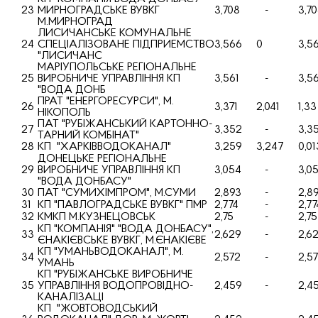
23
МИРНОГРАДСЬКЕ ВУВКГ
3,708
-
3,7
М.МИРНОГРАД
ЛИСИЧАНСЬКЕ КОМУНАЛЬНЕ
24
СПЕЦIАЛIЗОВАНЕ ПIДПРИЕМСТВО
3,566
0
3,5
"ЛИСИЧАНС
МАРIУПОЛЬСЬКЕ РЕГIОНАЛЬНЕ
25
ВИРОБНИЧЕ УПРАВЛIННЯ КП
3,561
-
3,56
"ВОДА ДОНБ
ПРАТ "ЕНЕРГОРЕСУРСИ", М.
26
3,371
2,041
1,33
НIКОПОЛЬ
ПАТ "РУБIЖАНСЬКИЙ КАРТОННО-
27
3,352
-
3,3
ТАРНИЙ КОМБIНАТ"
28
КП "ХАРКIВВОДОКАНАЛ"
3,259
3,247
0,01
ДОНЕЦЬКЕ РЕГIОНАЛЬНЕ
29
ВИРОБНИЧЕ УПРАВЛIННЯ КП
3,054
-
3,0
"ВОДА ДОНБАСУ"
30
ПАТ "СУМИХIМПРОМ", М.СУМИ
2,893
-
2,8
31
КП "ПАВЛОГРАДСЬКЕ ВУВКГ" ПМР
2,774
-
2,77
32
КМКП М.КУЗНЕЦОВСЬК
2,75
-
2,75
КП "КОМПАНIЯ" "ВОДА ДОНБАСУ",
33
2,629
-
2,6
ЄНАКIЄВСЬКЕ ВУВКГ, М.ЄНАКIЄВЕ
КП "УМАНЬВОДОКАНАЛ", М.
34
2,572
-
2,5
УМАНЬ
КП "РУБIЖАНСЬКЕ ВИРОБНИЧЕ
35
УПРАВЛIННЯ ВОДОПРОВIДНО-
2,459
-
2,4
КАНАЛIЗАЦI
КП "ЖОВТОВОДСЬКИЙ