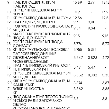
9
ПАВЛОГРАДВУГIЛЛЯ", М.
15,89
2,77
13,1
ПАВЛОГРАД
КП "ЧЕРНIГIВВОДОКАНАЛ" М.
10
14,9
-
14,9
ЧЕРНIГIВ
11
КП "МIСЬКВОДОКАНАЛ", М.СУМИ
12,56
-
12,5
12
ПРАТ " ДМЗ ", М. ДНIПРО
9,41
9,41
-
ТОВ "ФIЛIЯ "IНФОКСВОДОКАНАЛ"
13
9,34
9,34
-
М.ОДЕСА
МАКIЇВСЬКЕ ВУВКГ КП "КОМПАНIЯ
14
9,15
-
9,15
"ВОДА ДОНБАСУ"
ГОРЛIВСЬКЕ ВУВКГ КП "ВОДА
15
5,774
-
5,77
ДОНБАСУ"
16
КП ДОР "АУЛЬСЬКИЙ ВОДОВIД"
5,755
5,755
-
ПАТ "СЄВЄРОДОНЕЦЬКЕ
17
ОБ`ЄДНАННЯ"АЗОТ"
5,547
0,823
4,7
М.СЄВЄРОДОНЕЦЬК
ПРАТ "ПЕТРИКIВСЬКИЙ РИБГОСП",
18
5,47
5,47
-
ПЕТРИКIВСЬКИЙ Р-Н
КП "БЕРДЯНСЬКВОДОКАНАЛ" БМР
19
5,352
0,002
5,3
М.БЕРДЯНСЬК
КВП КМР "МIСЬКВОДОКАНАЛ", М.
20
3,874
-
3,87
КАМЯНСЬКЕ
21
ВУВКГ М.ШОСТКА
3,862
-
3,8
КП
"ВОДОКАНАЛ"МЕЛIТОПОЛЬСЬКОЇ
22
3,8
-
3,8
МIСЬКОЇ РАДИ ЗАПОРIЗЬКОЇ
ОБЛАС
КП "КОМПАНIЯ ВОДА ДОНБАСУ"