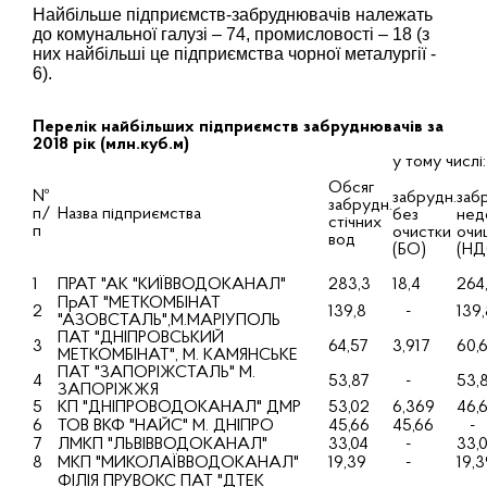
Найбільше підприємств-забруднювачів належать
до комунальної галузі – 74, промисловості – 18 (з
них найбільші це підприємства чорної металургії -
6).
Перелік найбільших підприємств забруднювачів за
2018 рік (млн.куб.м)
у тому числі:
Обсяг
№
забрудн.
заб
забрудн.
п/
Назва підприємства
без
нед
стічних
п
очистки
очи
вод
(БО)
(НД
1
ПРАТ "АК "КИЇВВОДОКАНАЛ"
283,3
18,4
264
ПрАТ "МЕТКОМБIНАТ
2
139,8
-
139,
"АЗОВСТАЛЬ",М.МАРIУПОЛЬ
ПАТ "ДНIПРОВСЬКИЙ
3
64,57
3,917
60,
МЕТКОМБIНАТ", М. КАМЯНСЬКЕ
ПАТ "ЗАПОРIЖСТАЛЬ" М.
4
53,87
-
53,
ЗАПОРIЖЖЯ
5
КП "ДНIПРОВОДОКАНАЛ" ДМР
53,02
6,369
46,
6
ТОВ ВКФ "НАЙС" М. ДНIПРО
45,66
45,66
-
7
ЛМКП "ЛЬВIВВОДОКАНАЛ"
33,04
-
33,
8
МКП "МИКОЛАЇВВОДОКАНАЛ"
19,39
-
19,3
ФIЛIЯ ПРУВОКС ПАТ "ДТЕК