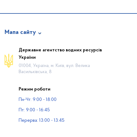
Мапа сайту
Про відомство
Державне агентство водних ресурсів
України
Діяльність
01004, Україна, м. Київ, вул. Велика
Громадянам
Васильківська, 8
Прес-центр
Режим роботи
Публічна інформація
Пн-Чт: 9:00 - 18:00
Водогосподарські організації
Пт: 9:00 - 16:45
Контакти
Перерва: 13:00 - 13:45