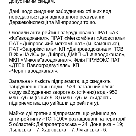
допустимим скидам.
Дані щодо скидання забруднених стічних вод
передаються для відповідного реагування
Держекоінспекції та Мінприроди тощо.
Очолили анти-рейтинг забруднювачів ПРАТ «АК
«Київводоканал», ПРАТ «Меткомбiнат «Азовсталь»,
ПАТ «Днiпровський меткомбінат» (м. Камянське),
ПАТ «Запорiжсталь», КП «Днiпроводоканал», ТОВ
ВКФ «НАЙС» (м. Днiпро), ДМКП «Львiвводоканал»,
МКП «Миколаївводоканал», Фiлiя ПРУВОКС ПАТ
«ДТЕК Павлоградвугiлля», КП
«Чернiгiвводоканал».
Загальна кількість підприємств, що скидають
забрудненні стічні води – 539, загальний обсяг
скиду забруднених зворотних (стічних) вод - 952
млн. куб. м (із них 918,6 млн. куб. м. скидають
підприємства, що увійшли до рейтингу).
Майже дві третини підприємств, що увійшли до
анти-рейтингу «ТОП-100» розташовані на території
5 областей: Дніпропетровська – 24; Донецька – 19;
Львівська – 7, Харківська – 7, Луганська - 6.