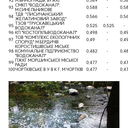
92
М.ВИНОГРАДIВ, ВУЖКГ
0,589
-
0,5
СМКП "ВОДОКАНАЛ",
93
0,588
-
0,5
М.СИНЕЛЬНИКОВЕ
ТДВ "ЛИСИЧАНСЬКИЙ
94
0,566
-
0,5
ЖЕЛАТИНОВИЙ ЗАВОД"
ТЗОВ "ТРУСКАВЕЦЬКИЙ
95
0,525
0,525
-
ВОДОКАНАЛ"
96
КП "КОСТОПIЛЬВОДОКАНАЛ"
0,498
-
0,4
ТОВ "КОМПЛЕКС ЕКОЛОГIЧНИХ
97
0,49
-
0,4
СПОРУД" М.БЕРДИЧIВ
КОРОСТИШIВСЬКЕ МIСЬКЕ
98
КОМУНАЛЬНЕ ПIДПРИЄМСТВО
0,482
-
0,4
"ВОДОКАНАЛ"
ПЖКГ МОРШИНСЬКОЇ МIСЬКОЇ
99
0,477
-
0,4
РАДИ
100
ЧОРТКIВСЬКЕ В У В К Г, М.ЧОРТКIВ
0,477
-
0,4