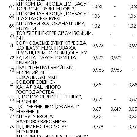
КП "КОМПАНIЯ ВОДА ДОНБАСУ "
67
1,063
-
1,06
ТОРЕЗСЬКЕ ВУВКГ М.ТОРЕЗ
КП "КОМПАНIЯ ВОДА ДОНБАСУ "
68
1,06
-
1,06
ШАХТАРСЬКЕ ВУВКГ
КП "ЛУБНИ-ВОДОКАНАЛ" ЛМР,
69
1,02
-
1,02
М.ЛУБНИ
ТОВ "БIЛДIНГ-СЕРВIС1" ЗМIЇВСЬКИЙ
70
1
1
-
Р-Н
ВОЛНОВАСЬКЕ ВУВКГ КП "ВОДА
71
0,973
-
0,9
ДОНБАСУ",М.ВОЛНОВАХА
ШУ З ПIДЗЕМНОГО ВИДОБУТКУ
72
РУДИ ПАТ "АРСЕЛОРМIТТАЛ
0,972
0,972
-
КРИВИЙ РIГ
ПРАТ "ЦЕНТРАЛЬНИЙ ГЗК",
73
0,963
0,963
-
М.КРИВИЙ РIГ
СОКАЛЬСЬКЕ МКП
ВОДОПРОВIДНО-
74
0,881
-
0,88
КАНАЛIЗАЦIЙНОГО
ГОСПОДАРСТВА
ДП "СТОК-СЕРВIС" ПП "ЕЛIПС",
75
0,874
-
0,87
М.РОМНИ
ДКП "ЧЕРНIВЦIВОДОКАНАЛ"
76
0,87
0,819
0,05
М.ЧЕРНIВЦI
77
КП "ЧУГУЇВВОДА"
0,821
-
0,82
НАУКОВО-ВИРОБНИЧЕ
78
ПIДПРИЄМСТВО "ЗОРЯ"
0,779
-
0,7
М.РУБIЖНЕ
КП "КОМПАНIЯ ВОДА ДОНБАСУ"