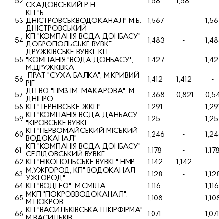
52
1,58
1,58
-
СКАДОВСЬКИЙ Р-Н
КП "Б.-
53
ДНIСТРОВСЬКВОДОКАНАЛ" М.Б.-
1,567
-
1,56
ДНIСТРОВСЬКИЙ
КП "КОМПАНIЯ ВОДА ДОНБАСУ"
54
1,483
-
1,48
ДОБРОПОЛЬСЬКЕ ВУВКГ
ДРУЖКIВСЬКЕ ВУВКГ КП
55
"КОМПАНIЯ "ВОДА ДОНБАСУ",
1,427
-
1,42
М.ДРУЖКIВКА
ПРАТ "СУХА БАЛКА", М.КРИВИЙ
56
1,412
1,412
-
РIГ
ДП ВО "ПМЗ IМ. МАКАРОВА", М.
57
1,368
0,821
0,5
ДНIПРО
58
КП "ТЕРНIВСЬКЕ ЖКП"
1,291
-
1,29
КП "КОМПАНIЯ ВОДА ДАНБАСУ
59
1,25
-
1,25
"КIРОВСЬКЕ ВУВКГ
КП "ПЕРВОМАЙСЬКИЙ МIСЬКИЙ
60
1,246
-
1,24
ВОДОКАНАЛ"
КП "КОМПАНIЯ ВОДА ДОНБАСУ"
61
1,178
-
1,17
СЕЛIДОВСЬКИЙ ВУВКГ
62
КП "НIКОПОЛЬСЬКЕ ВУВКГ" НМР
1,142
1,142
-
М.УЖГОРОД, КП" ВОДОКАНАЛ
63
1,128
-
1,12
УЖГОРОД"
64
КП "ВОДГЕО", М.СМIЛА
1,116
-
1,116
МКП "ПОКРОВВОДОКАНАЛ",
65
1,108
-
1,10
М.ПОКРОВ
КП "ВАСИЛЬКIВСЬКА ШКIРФIРМА"
66
1,071
-
1,071
М.ВАСИЛЬКIВ